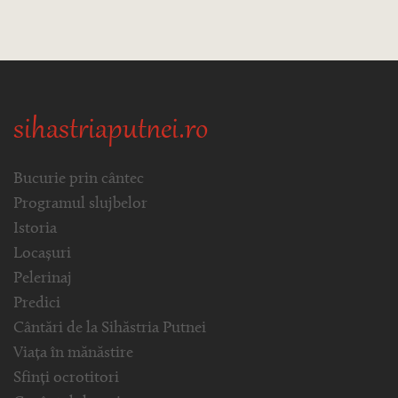
sihastriaputnei.ro
Bucurie prin cântec
Programul slujbelor
Istoria
Locașuri
Pelerinaj
Predici
Cântări de la Sihăstria Putnei
Viața în mănăstire
Sfinți ocrotitori