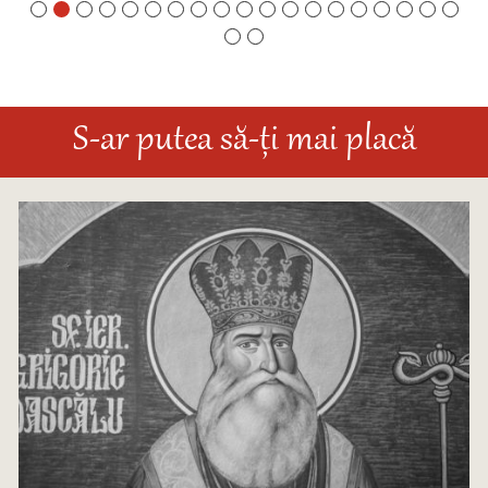
S-ar putea să-ți mai placă