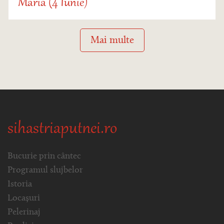
Maria (4 Iunie)
Mai multe
sihastriaputnei.ro
Bucurie prin cântec
Programul slujbelor
Istoria
Locașuri
Pelerinaj