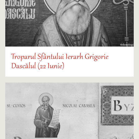
Troparul Sfântului Ierarh Grigorie
Dascălul (22 Iunie)