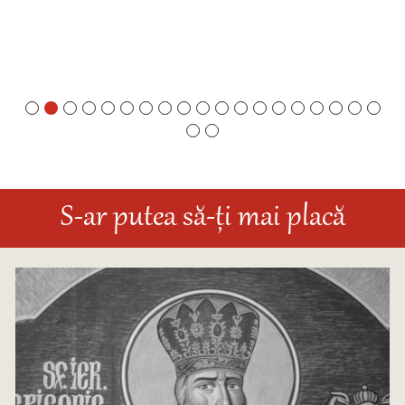
S-ar putea să-ți mai placă