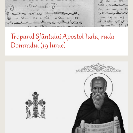
Troparul Sfântului Apostol Iuda, ruda
Domnului (19 Iunie)