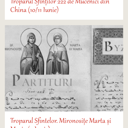
Troparul Sfinților 222 de Mucenici din
China (10/11 Iunie)
Troparul Sfintelor. Mironosițe Marta și