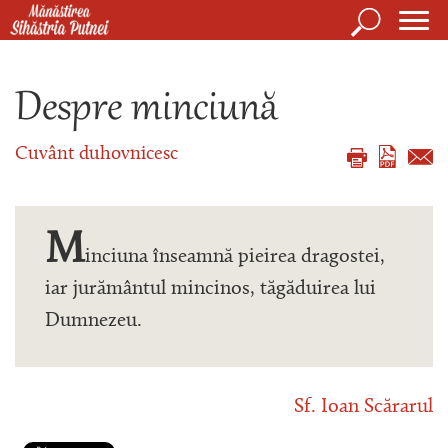
Mergi la conţinutul principal
Căutare
Form
Mănăstirea Sihăstria Putnei
de
Despre minciună
căuta
Cuvânt duhovnicesc
M
inciuna înseamnă pieirea dragostei,
iar jurământul mincinos, tăgăduirea lui
Dumnezeu.
Sf. Ioan Scărarul