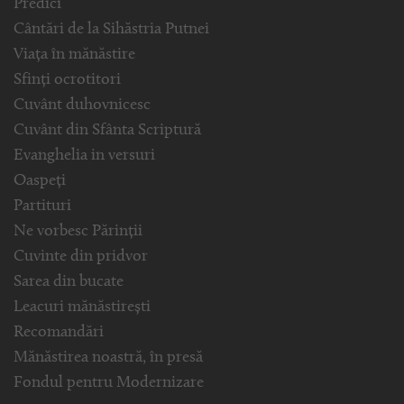
Predici
Cântări de la Sihăstria Putnei
Viața în mănăstire
Sfinți ocrotitori
Cuvânt duhovnicesc
Cuvânt din Sfânta Scriptură
Evanghelia in versuri
Oaspeți
Partituri
Ne vorbesc Părinții
Cuvinte din pridvor
Sarea din bucate
Leacuri mănăstirești
Recomandări
Mănăstirea noastră, în presă
Fondul pentru Modernizare