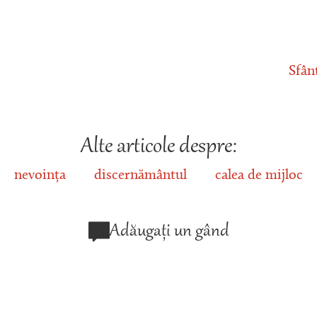
Sfân
Alte articole despre:
nevoința
discernământul
calea de mijloc
Adăugați un gând