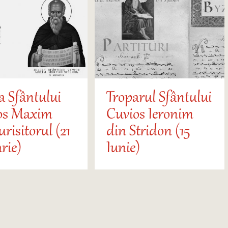
a Sfântului
Troparul Sfântului
os Maxim
Cuvios Ieronim
risitorul (21
din Stridon (15
rie)
Iunie)