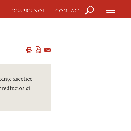
Căutare
I
DESPRE NOI
CONTACT
Formula
de
căutare
ințe ascetice
credincios și