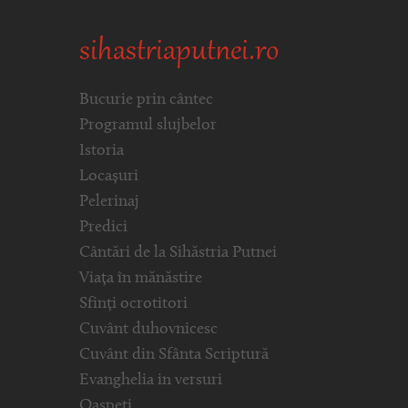
sihastriaputnei.ro
Bucurie prin cântec
Programul slujbelor
Istoria
Locașuri
Pelerinaj
Predici
Cântări de la Sihăstria Putnei
Viața în mănăstire
Sfinți ocrotitori
Cuvânt duhovnicesc
Cuvânt din Sfânta Scriptură
Evanghelia in versuri
Oaspeți