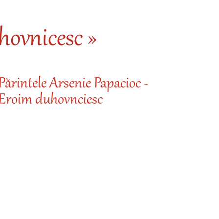
ovnicesc »
Părintele Arsenie Papacioc -
Eroim duhovnciesc
Desp