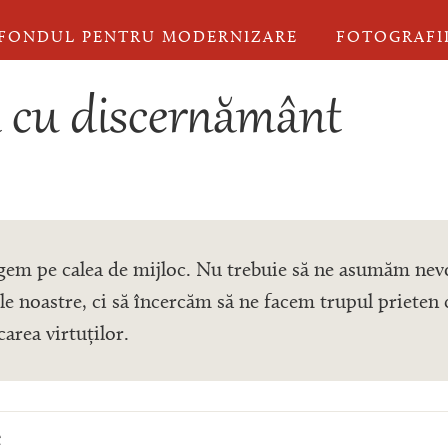
FONDUL PENTRU MODERNIZARE
FOTOGRAFI
 cu discernământ
gem pe calea de mijloc. Nu trebuie să ne asumăm nevo
le noastre, ci să încercăm să ne facem trupul prieten 
area virtuților.
e