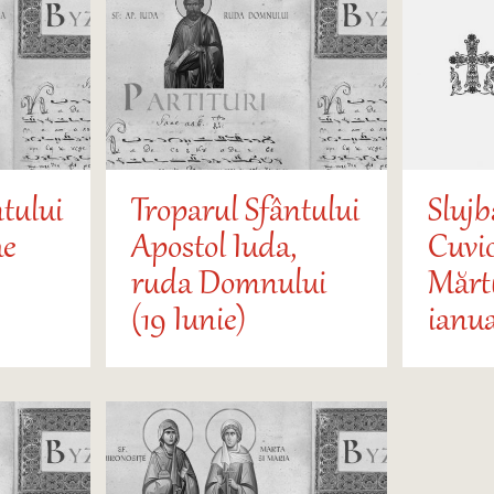
tului
Troparul Sfântului
Slujb
ae
Apostol Iuda,
Cuvi
ruda Domnului
Mărtu
(19 Iunie)
ianua