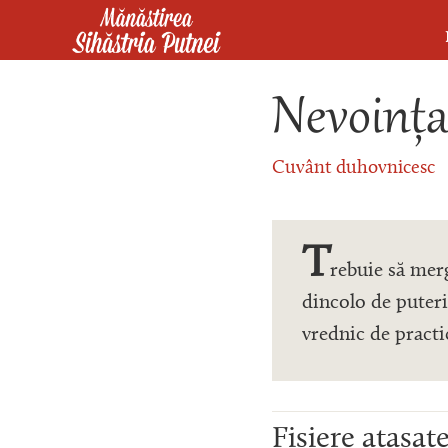
Mergi la conţinutul principal
Mănăstirea Sihăstria Putnei
Nevoința
Cuvânt duhovnicesc
T
rebuie să mer
dincolo de puteri
vrednic de practic
Fișiere atașat