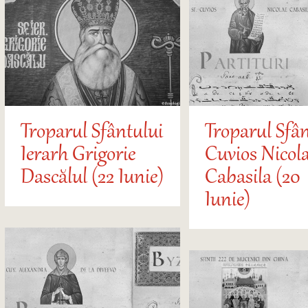
Troparul Sfântului
Troparul Sfân
Ierarh Grigorie
Cuvios Nicol
Dascălul (22 Iunie)
Cabasila (20
Iunie)