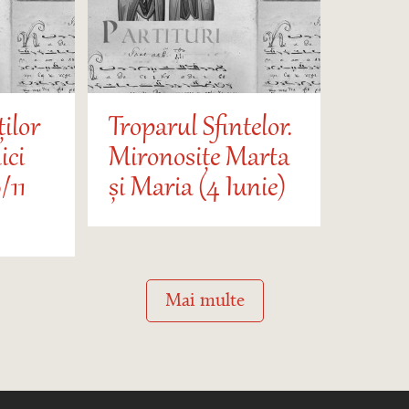
ților
Troparul Sfintelor.
ici
Mironosițe Marta
/11
și Maria (4 Iunie)
Mai multe