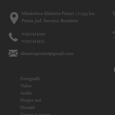
Mănăstirea Sihăstria Putnei 727455 loc.
Î
Putna, jud. Suceava, România
0230/414050
0230/414323
sihastriaputnei@gmail.com
Fotografii
Video
Audio
Despre noi
Donații
Trasee și cazare