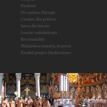
Partituri
Ne vorbesc Părinții
Cuvinte din pridvor
Sarea din bucate
Leacuri mănăstirești
Recomandări
Mănăstirea noastră, în presă
Fondul pentru Modernizare