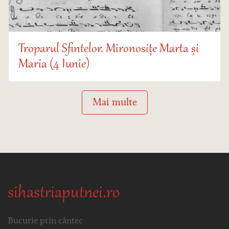
Troparul Sfintelor. Mironosițe Marta și
Maria (4 Iunie)
Mai multe
sihastriaputnei.ro
Bucurie prin cântec