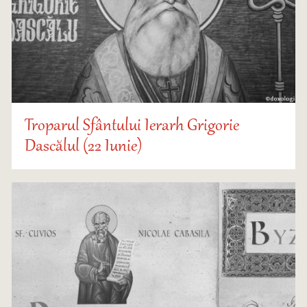
Troparul Sfântului Ierarh Grigorie
Dascălul (22 Iunie)