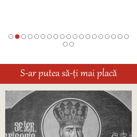
S-ar putea să-ți mai placă