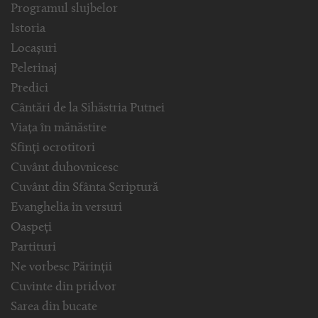
Programul slujbelor
Istoria
Locașuri
Pelerinaj
Predici
Cântări de la Sihăstria Putnei
Viața în mănăstire
Sfinți ocrotitori
Cuvânt duhovnicesc
Cuvânt din Sfânta Scriptură
Evanghelia in versuri
Oaspeți
Partituri
Ne vorbesc Părinții
Cuvinte din pridvor
Sarea din bucate