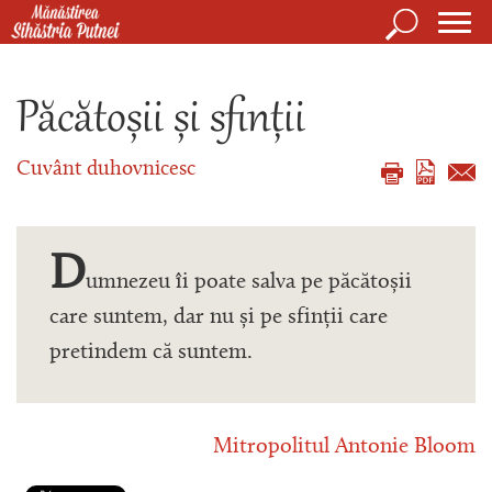
Mergi la conţinutul principal
Căutare
Form
Mănăstirea Sihăstria Putnei
de
Păcătoșii și sfinții
căuta
Cuvânt duhovnicesc
D
umnezeu îi poate salva pe păcătoșii
care suntem, dar nu și pe sfinții care
pretindem că suntem.
Mitropolitul Antonie Bloom