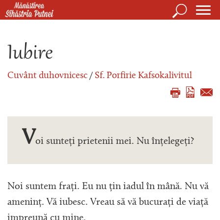
Mergi la conţinutul principal
Căutare
Form
Mănăstirea Sihăstria Putnei
de
Iubire
căuta
Cuvânt duhovnicesc
/
Sf. Porfirie Kafsokalivitul
V
oi sunteți prietenii mei. Nu înțelegeți?
Noi suntem frați. Eu nu țin iadul în mână. Nu vă
ameninț. Vă iubesc. Vreau să vă bucurați de viață
impreună cu mine.