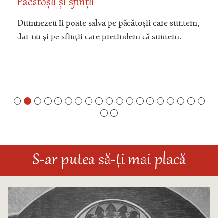
Păcătoșii și sfinții
Dumnezeu îi poate salva pe păcătoșii care suntem,
dar nu și pe sfinții care pretindem că suntem.
S-ar putea să-ți mai placă