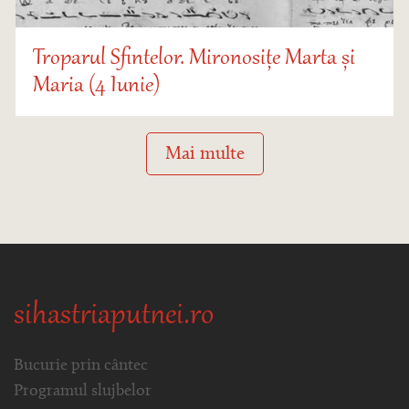
Troparul Sfintelor. Mironosițe Marta și
Maria (4 Iunie)
Mai multe
sihastriaputnei.ro
Bucurie prin cântec
Programul slujbelor