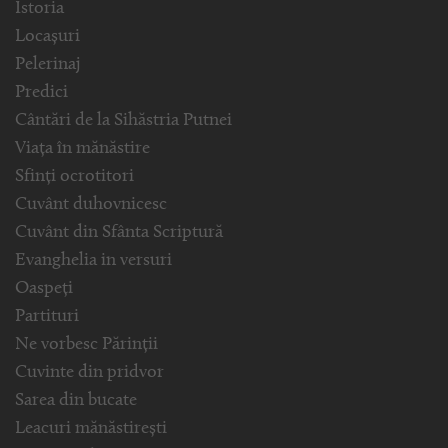
Istoria
Locașuri
Pelerinaj
Predici
Cântări de la Sihăstria Putnei
Viața în mănăstire
Sfinți ocrotitori
Cuvânt duhovnicesc
Cuvânt din Sfânta Scriptură
Evanghelia in versuri
Oaspeți
Partituri
Ne vorbesc Părinții
Cuvinte din pridvor
Sarea din bucate
Leacuri mănăstirești