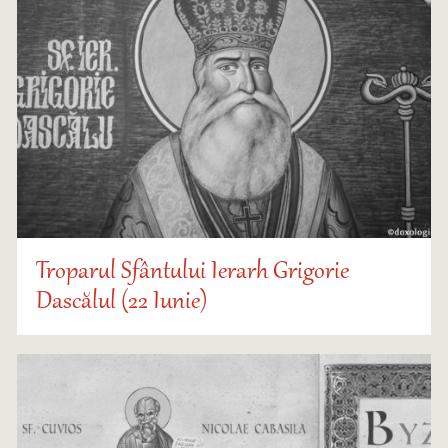
Troparul Sfântului Ierarh Grigorie
Dascălul (22 Iunie)