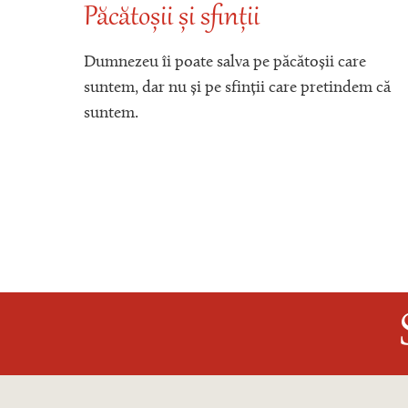
Păcătoșii și sfinții
a
Dumnezeu îi poate salva pe păcătoșii care
suntem, dar nu și pe sfinții care pretindem că
suntem.