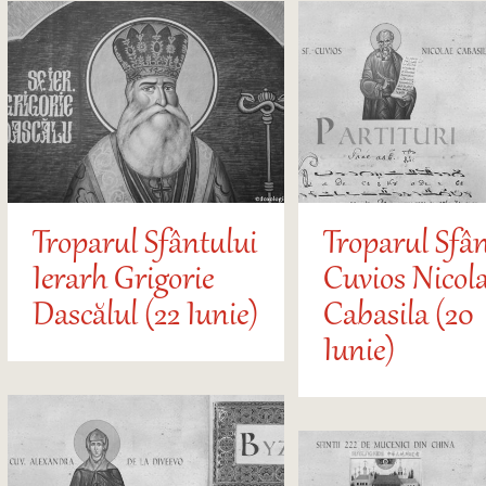
Troparul Sfântului
Troparul Sfân
Ierarh Grigorie
Cuvios Nicol
Dascălul (22 Iunie)
Cabasila (20
Iunie)