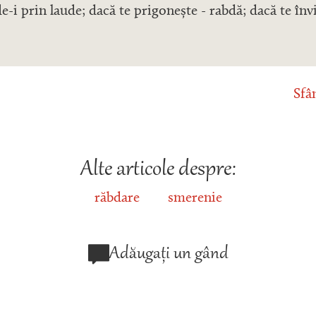
e-i prin laude; dacă te prigonește - rabdă; dacă te înv
Sfâ
Alte articole despre:
răbdare
smerenie
Adăugați un gând