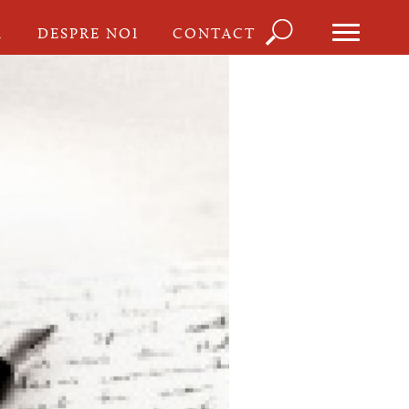
Căutare
I
DESPRE NOI
CONTACT
Formula
de
căutare