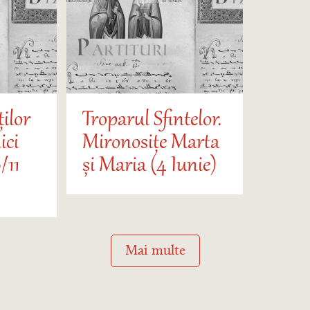
ților
Troparul Sfintelor.
ici
Mironosițe Marta
/11
și Maria (4 Iunie)
Mai multe