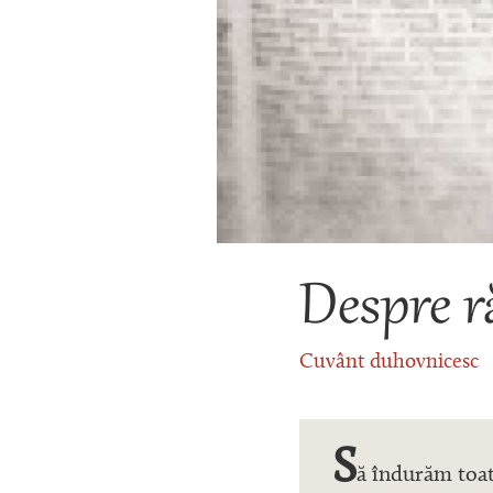
Despre r
Cuvânt duhovnicesc
S
ă îndurăm toat