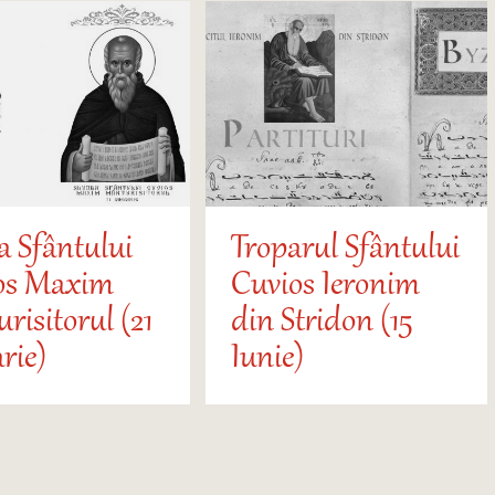
a Sfântului
Troparul Sfântului
os Maxim
Cuvios Ieronim
risitorul (21
din Stridon (15
rie)
Iunie)