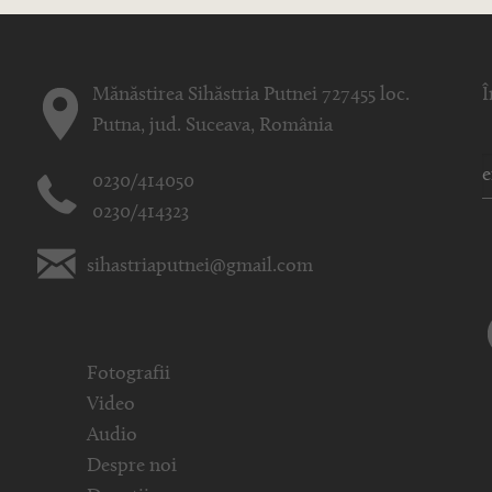
Mănăstirea Sihăstria Putnei 727455 loc.
Î
Putna, jud. Suceava, România
0230/414050
0230/414323
sihastriaputnei@gmail.com
Fotografii
Video
Audio
Despre noi