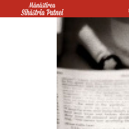
Mergi la conţinutul principal
Mănăstirea Sihăstria Putnei