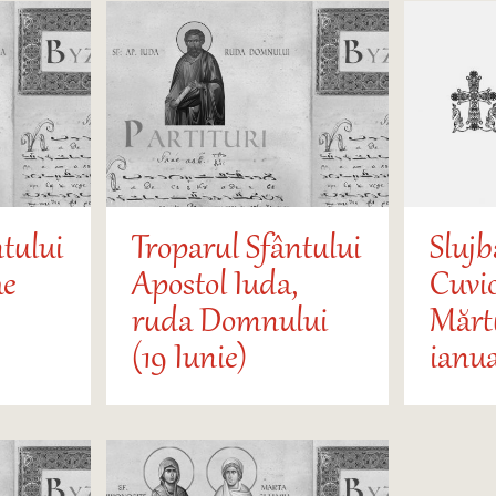
tului
Troparul Sfântului
Slujb
ae
Apostol Iuda,
Cuvi
ruda Domnului
Mărtu
(19 Iunie)
ianua