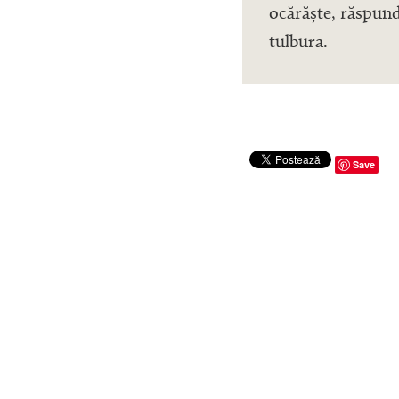
ocărăște, răspund
tulbura.
Save