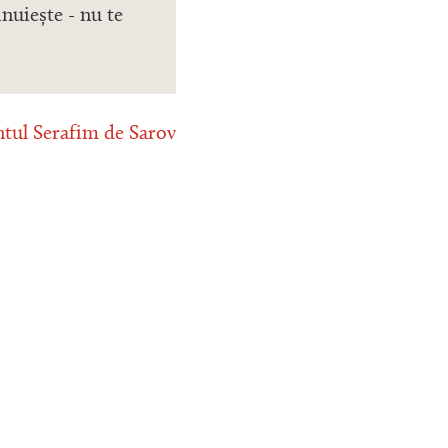
inuiește - nu te
ntul Serafim de Sarov