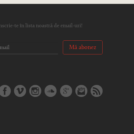
nscrie-te în lista noastră de email-uri!
Mă abonez