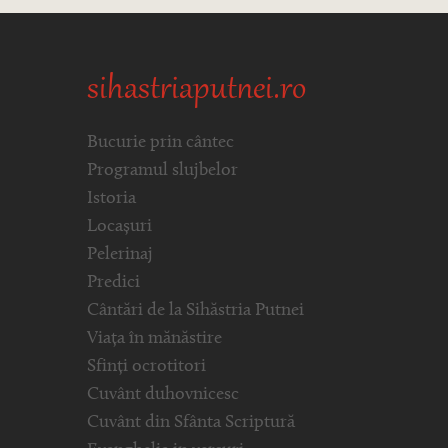
sihastriaputnei.ro
Bucurie prin cântec
Programul slujbelor
Istoria
Locașuri
Pelerinaj
Predici
Cântări de la Sihăstria Putnei
Viața în mănăstire
Sfinți ocrotitori
Cuvânt duhovnicesc
Cuvânt din Sfânta Scriptură