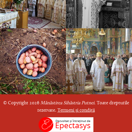
© Copyright 2026
Mănăstirea Sihăstria Putnei.
Toate drepturile
rezervate.
Termeni și condiții