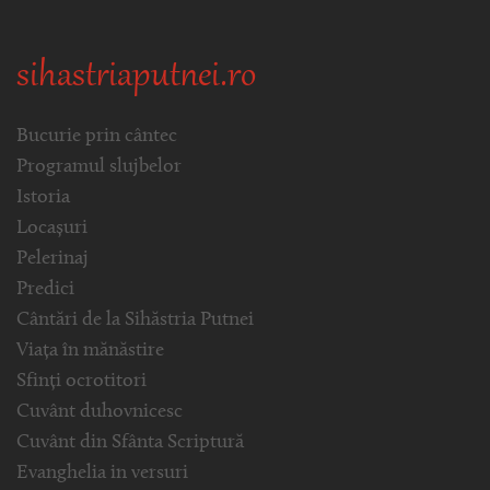
sihastriaputnei.ro
Bucurie prin cântec
Programul slujbelor
Istoria
Locașuri
Pelerinaj
Predici
Cântări de la Sihăstria Putnei
Viața în mănăstire
Sfinți ocrotitori
Cuvânt duhovnicesc
Cuvânt din Sfânta Scriptură
Evanghelia in versuri