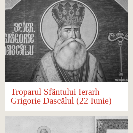
Troparul Sfântului Ierarh
Grigorie Dascălul (22 Iunie)