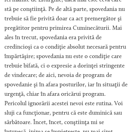
stă pe conştiinţă. Pe de altă parte, spovedania nu
trebuie să fie privită doar ca act premergător şi
pregătitor pentru primirea Cuminecăturii. Mai
ales în trecut, spovedania era privită de
credincioşi ca o condiţie absolut necesară pentru
împărtăşire; spovedania nu este o condiţie care
trebuie bifată, ci o expresie a dorinţei stringente
de vindecare; de aici, nevoia de program de
spovedanie şi în afara posturilor, iar în situaţii de
urgenţă, chiar în afara oricărui program.
Pericolul ignorării acestei nevoi este rutina. Voi
sluji ca funcţionar, pentru că este duminică sau
sărbătoare. Încet, încet, conştiinţa mi se
întunecă, inima se împietreşte, nu mai simt