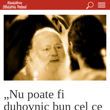
Mergi la conţinutul principal
Căutare
For
Mănăstirea Sihăstria Putnei
de
căut
„Nu poate fi
duhovnic bun cel ce