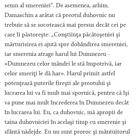
semn al smereniei“. De asemenea, arhim.
Damaschin a arătat că preotul duhovnic nu
trebuie să se socotească mai presus decât cei pe
care îi păstoreşte: „Conştiinţa păcătoşeniei şi
mărturisirea ei ajută spre dobândirea smereniei,
iar smerenia atrage harul lui Dumnezeu -
«Dumnezeu celor mândri le stă împotrivă, iar
celor smeriţi le dă har». Harul primit astfel
potenţează puterile fireşti ale preotului şi
lucrarea lui va fi mult mai spornică, pentru că îşi
va pune mai mult încrederea în Dumnezeu decât
în lucrarea lui. Eu, ca duhovnic, mă apropii de
taina duhovniciei în acelaşi timp cu smerenie şi
sfântă nădejde. Eu nu sunt proroc şi mântuitorul