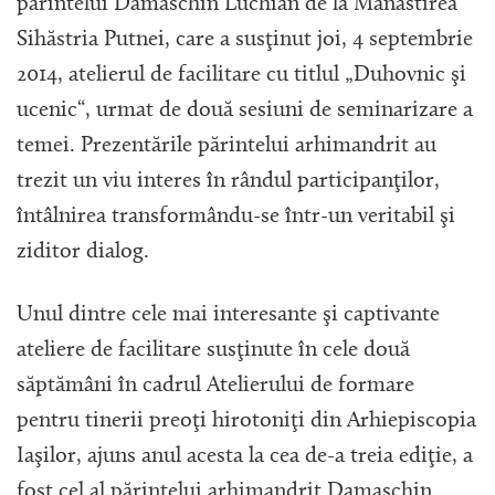
părintelui Damaschin Luchian de la Mănăstirea
Sihăstria Putnei, care a susţinut joi, 4 septembrie
2014, atelierul de facilitare cu titlul „Duhovnic şi
ucenic“, urmat de două sesiuni de seminarizare a
temei. Prezentările părintelui arhimandrit au
trezit un viu interes în rândul participanţilor,
întâlnirea transformându-se într-un veritabil şi
ziditor dialog.
Unul dintre cele mai interesante şi captivante
ateliere de facilitare susţinute în cele două
săptămâni în cadrul Atelierului de formare
pentru tinerii preoţi hirotoniţi din Arhiepiscopia
Iaşilor, ajuns anul acesta la cea de-a treia ediţie, a
fost cel al părintelui arhimandrit Damaschin