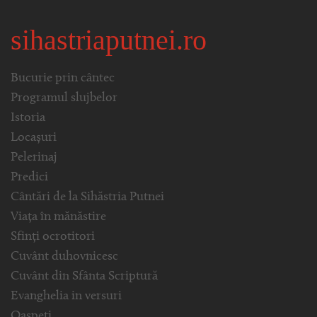
sihastriaputnei.ro
Bucurie prin cântec
Programul slujbelor
Istoria
Locașuri
Pelerinaj
Predici
Cântări de la Sihăstria Putnei
Viața în mănăstire
Sfinți ocrotitori
Cuvânt duhovnicesc
Cuvânt din Sfânta Scriptură
Evanghelia in versuri
Oaspeți