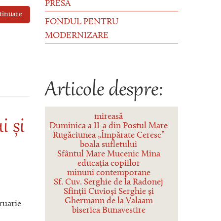
PRESĂ
tinuare
FONDUL PENTRU
MODERNIZARE
Articole despre:
mireasă
i și
Duminica a II-a din Postul Mare
Rugăciunea „Împărate Ceresc”
boala sufletului
Sfântul Mare Mucenic Mina
educația copiilor
minuni contemporane
Sf. Cuv. Serghie de la Radonej
Sfinții Cuvioși Serghie și
Ghermann de la Valaam
ruarie
biserica Bunavestire