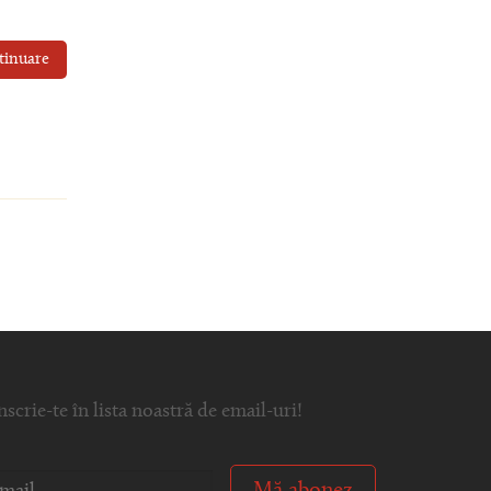
tinuare
nscrie-te în lista noastră de email-uri!
Mă abonez