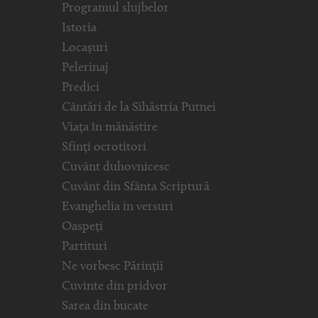
Programul slujbelor
Istoria
Locașuri
Pelerinaj
Predici
Cântări de la Sihăstria Putnei
Viața în mănăstire
Sfinți ocrotitori
Cuvânt duhovnicesc
Cuvânt din Sfânta Scriptură
Evanghelia in versuri
Oaspeți
Partituri
Ne vorbesc Părinții
Cuvinte din pridvor
Sarea din bucate