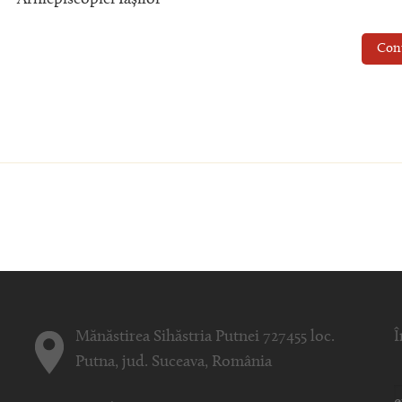
Arhiepiscopiei Iașilor
Con
Mănăstirea Sihăstria Putnei 727455 loc.
Î
Putna, jud. Suceava, România