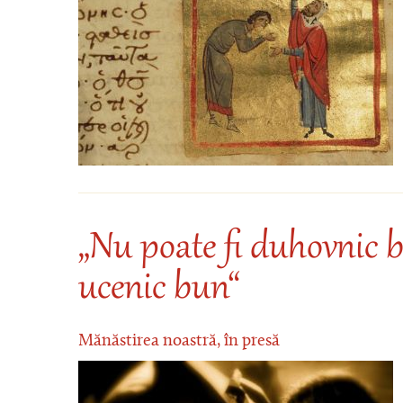
„Nu poate fi duhovnic bu
ucenic bun“
Mănăstirea noastră, în presă