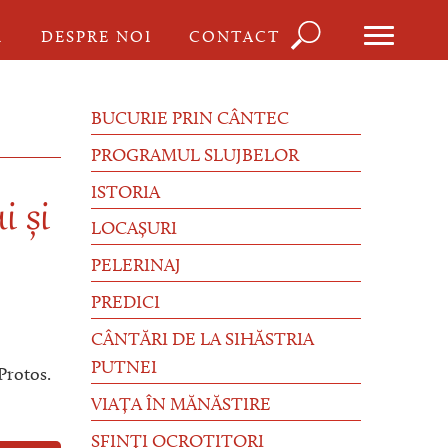
Căutare
I
DESPRE NOI
CONTACT
Formula
de
BUCURIE PRIN CÂNTEC
căutare
PROGRAMUL SLUJBELOR
ISTORIA
i și
LOCAȘURI
PELERINAJ
PREDICI
CÂNTĂRI DE LA SIHĂSTRIA
PUTNEI
 Protos.
VIAȚA ÎN MĂNĂSTIRE
SFINȚI OCROTITORI