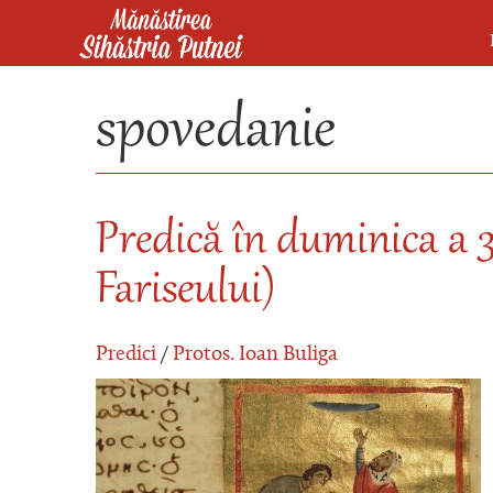
Mergi la conţinutul principal
Mănăstirea Sihăstria Putnei
spovedanie
Predică în duminica a 3
Fariseului)
Predici
/
Protos. Ioan Buliga