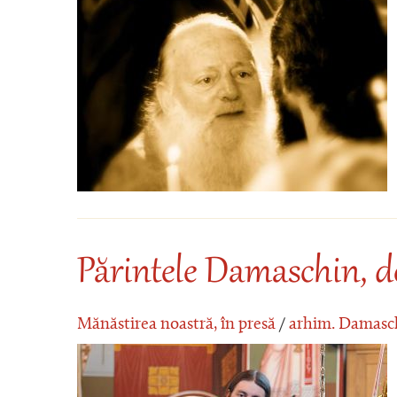
Părintele Damaschin, d
Mănăstirea noastră, în presă
/
arhim. Damasc