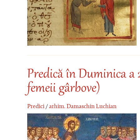
Predică în Duminica a 
femeii gârbove)
Predici
/
arhim. Damaschin Luchian