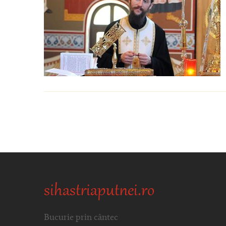
sihastriaputnei.ro
Bucurie prin cântec