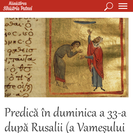
Mergi la conţinutul principal
Căutare
Form
Mănăstirea Sihăstria Putnei
de
căuta
Predică în duminica a 33-a
după Rusalii (a Vameșului