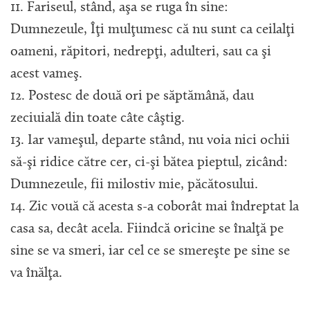
11. Fariseul, stând, aşa se ruga în sine:
Dumnezeule, Îţi mulţumesc că nu sunt ca ceilalţi
oameni, răpitori, nedrepţi, adulteri, sau ca şi
acest vameş.
12. Postesc de două ori pe săptămână, dau
zeciuială din toate câte câştig.
13. Iar vameşul, departe stând, nu voia nici ochii
să-şi ridice către cer, ci-şi bătea pieptul, zicând:
Dumnezeule, fii milostiv mie, păcătosului.
14. Zic vouă că acesta s-a coborât mai îndreptat la
casa sa, decât acela. Fiindcă oricine se înalţă pe
sine se va smeri, iar cel ce se smereşte pe sine se
va înălţa.