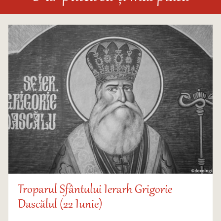
Troparul Sfântului Ierarh Grigorie
Dascălul (22 Iunie)