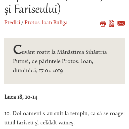
și Fariseului)
Predici
/
Protos. Ioan Buliga
C
uvânt rostit la Mănăstirea Sihăstria
Putnei, de părintele Protos. Ioan,
duminică, 17.02.2019.
Luca 18, 10-14
10. Doi oameni s-au suit la templu, ca să se roage:
unul fariseu şi celălalt vameş.