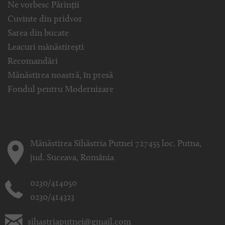
Ne vorbesc Părinții
Cuvinte din pridvor
Sarea din bucate
Leacuri mănăstirești
Recomandări
Mănăstirea noastră, în presă
Fondul pentru Modernizare
Mănăstirea Sihăstria Putnei 727455 loc. Putna,
jud. Suceava, România
0230/414050
0230/414323
sihastriaputnei@gmail.com