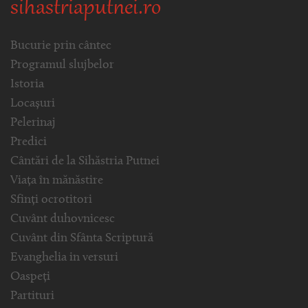
sihastriaputnei.ro
Bucurie prin cântec
Programul slujbelor
Istoria
Locașuri
Pelerinaj
Predici
Cântări de la Sihăstria Putnei
Viața în mănăstire
Sfinți ocrotitori
Cuvânt duhovnicesc
Cuvânt din Sfânta Scriptură
Evanghelia in versuri
Oaspeți
Partituri