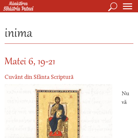
Mergi la conţinutul principal
Căutare
Form
Mănăstirea Sihăstria Putnei
de
inima
căuta
Matei 6, 19-21
Cuvânt din Sfânta Scriptură
Nu
vă