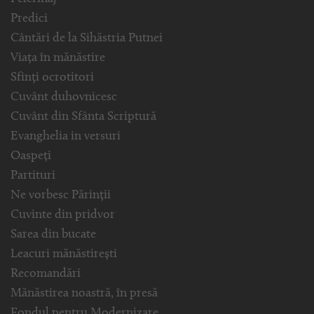
Predici
Cântări de la Sihăstria Putnei
Viața în mănăstire
Sfinți ocrotitori
Cuvânt duhovnicesc
Cuvânt din Sfânta Scriptură
Evanghelia in versuri
Oaspeți
Partituri
Ne vorbesc Părinții
Cuvinte din pridvor
Sarea din bucate
Leacuri mănăstirești
Recomandări
Mănăstirea noastră, în presă
Fondul pentru Modernizare