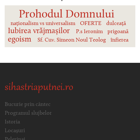
Prohodul Domnului
naționalism vs universalism
OFERTE
dulceață
Iubirea vrăjmașilor
P.s Ieronim
prigoană
egoism
Sf. Cuv. Simeon Noul Teolog
înfierea
sihastriaputnei.ro
Bucurie prin cântec
Programul slujbelor
Istoria
Locașuri
Pelerinaj