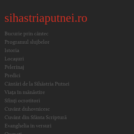
sihastriaputnei.ro
Bucurie prin cântec
Programul slujbelor
Istoria
Locașuri
Pelerinaj
Predici
Cântări de la Sihăstria Putnei
Viața în mănăstire
Sfinți ocrotitori
Cuvânt duhovnicesc
Cuvânt din Sfânta Scriptură
Evanghelia in versuri