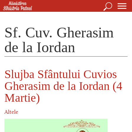
Mergi la conţinutul principal
Căutare
For
Mănăstirea Sihăstria Putnei
de
Sf. Cuv. Gherasim
căut
de la Iordan
Slujba Sfântului Cuvios
Gherasim de la Iordan (4
Martie)
Altele