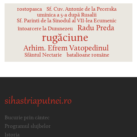
rostopasca
Sf. Cuv. Antonie de la Pecerska
uminica a 5-a după Rusalii
Sf. Parinti de la Sinodul al VII-lea Ecumenic
Radu Preda
întoarcere la Dumnezeu
rugăciune
Arhim. Efrem Vatopedinul
Sfântul Nectarie
batalioane române
sihastriaputnei.ro
Bucurie prin cântec
Programul slujbelor
Istoria