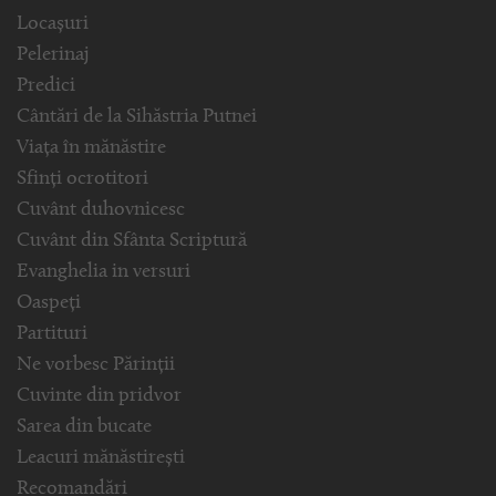
Locașuri
Pelerinaj
Predici
Cântări de la Sihăstria Putnei
Viața în mănăstire
Sfinți ocrotitori
Cuvânt duhovnicesc
Cuvânt din Sfânta Scriptură
Evanghelia in versuri
Oaspeți
Partituri
Ne vorbesc Părinții
Cuvinte din pridvor
Sarea din bucate
Leacuri mănăstirești
Recomandări