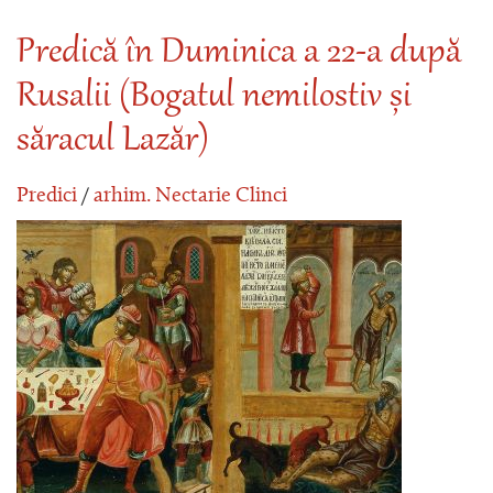
Predică în Duminica a 22-a după
Rusalii (Bogatul nemilostiv și
săracul Lazăr)
Predici
/
arhim. Nectarie Clinci