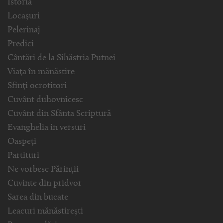
Istoria
Locașuri
Pelerinaj
Predici
Cântări de la Sihăstria Putnei
Viața în mănăstire
Sfinți ocrotitori
Cuvânt duhovnicesc
Cuvânt din Sfânta Scriptură
Evanghelia in versuri
Oaspeți
Partituri
Ne vorbesc Părinții
Cuvinte din pridvor
Sarea din bucate
Leacuri mănăstirești