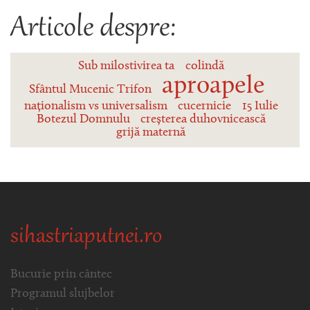
Articole despre:
Sub milostivirea ta
colindă
aproapele
Sfântul Mucenic Trifon
naționalism vs universalism
cucernicie
15 Iulie
Botezul Domnulu
creșterea duhovnicească
grijă maternă
sihastriaputnei.ro
Bucurie prin cântec
Programul slujbelor