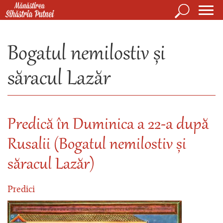
Mergi la conţinutul principal
Căutare
Form
Mănăstirea Sihăstria Putnei
de
Bogatul nemilostiv și
căuta
săracul Lazăr
Predică în Duminica a 22-a după
Rusalii (Bogatul nemilostiv și
săracul Lazăr)
Predici