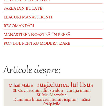
CUVINTE DIN PRIDVOR
SAREA DIN BUCATE
LEACURI MĂNĂSTIREȘTI
RECOMANDĂRI
MĂNĂSTIREA NOASTRĂ, ÎN PRESĂ
FONDUL PENTRU MODERNIZARE
Articole despre:
rugăciunea lui Iisus
Mihail Makris
Sf. Cuv. Ieronim din Stridon
curăția inimii
Sf. Mc. Macrobie
Duminica Întoarcerii fiului risipitor
mână
Stâlpările