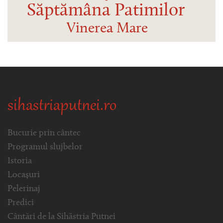
Săptămâna Patimilor
Vinerea Mare
sihastriaputnei.ro
Bucurie prin cântec
Programul slujbelor
Istoria
Locașuri
Pelerinaj
Predici
Cântări de la Sihăstria Putnei