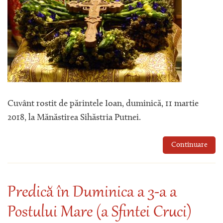
Cuvânt rostit de părintele Ioan, duminică, 11 martie
2018, la Mănăstirea Sihăstria Putnei.
Continuare
Predică în Duminica a 3-a a
Postului Mare (a Sfintei Cruci)