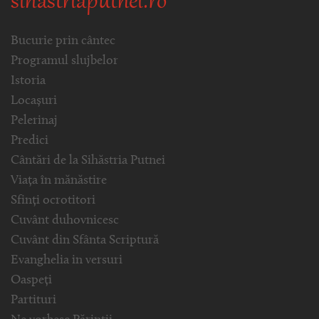
sihastriaputnei.ro
Bucurie prin cântec
Programul slujbelor
Istoria
Locașuri
Pelerinaj
Predici
Cântări de la Sihăstria Putnei
Viața în mănăstire
Sfinți ocrotitori
Cuvânt duhovnicesc
Cuvânt din Sfânta Scriptură
Evanghelia in versuri
Oaspeți
Partituri