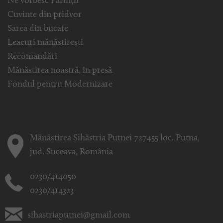
Ne vorbesc Părinții
Cuvinte din pridvor
Sarea din bucate
Leacuri mănăstirești
Recomandări
Mănăstirea noastră, în presă
Fondul pentru Modernizare
Mănăstirea Sihăstria Putnei 727455 loc. Putna,
jud. Suceava, România
0230/414050
0230/414323
sihastriaputnei@gmail.com