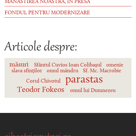
MĂNĂSTIREA NOASTRĂ, ÎN PRESĂ
FONDUL PENTRU MODERNIZARE
Articole despre:
măsuri
Sfântul Cuvios Ioan Colibașul
omenie
slava sfinților
omul mândru
Sf. Mc. Macrobie
parastas
Corul Chivotul
Teodor Fokeos
omul lui Dumnezeu