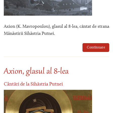
Axion (K. Mavropoulou), glasul al 8-lea, cântat de strana
Mănăstirii Sihăstria Putnei.
Continuare
Axion, glasul al 8-lea
Cântări de la Sihăstria Putnei