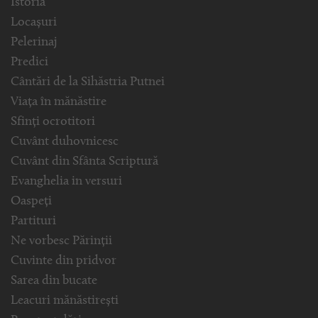
Istoria
Locașuri
Pelerinaj
Predici
Cântări de la Sihăstria Putnei
Viața în mănăstire
Sfinți ocrotitori
Cuvânt duhovnicesc
Cuvânt din Sfânta Scriptură
Evanghelia in versuri
Oaspeți
Partituri
Ne vorbesc Părinții
Cuvinte din pridvor
Sarea din bucate
Leacuri mănăstirești