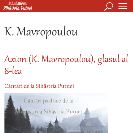
Mergi la conţinutul principal
Căutare
Form
Mănăstirea Sihăstria Putnei
de
K. Mavropoulou
căuta
Axion (K. Mavropoulou), glasul al
8-lea
Cântări de la Sihăstria Putnei