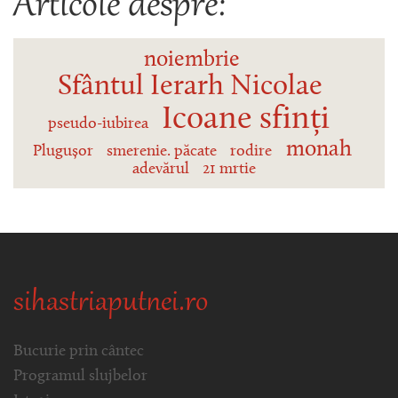
Articole despre:
noiembrie
Sfântul Ierarh Nicolae
Icoane sfinți
pseudo-iubirea
monah
Plugușor
smerenie. păcate
rodire
adevărul
21 mrtie
sihastriaputnei.ro
Bucurie prin cântec
Programul slujbelor