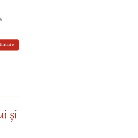
a
tinuare
i și