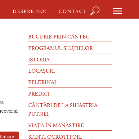
Căutare
I
DESPRE NOI
CONTACT
Formula
de
BUCURIE PRIN CÂNTEC
căutare
PROGRAMUL SLUJBELOR
ISTORIA
LOCAȘURI
PELERINAJ
PREDICI
te
CÂNTĂRI DE LA SIHĂSTRIA
cevei și
PUTNEI
VIAȚA ÎN MĂNĂSTIRE
tinuare
SFINȚI OCROTITORI