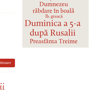
Dumnezeu
răbdare în boală
lb. greacă
Duminica a 5-a
după Rusalii
Preasfânta Treime
tinuare
ii