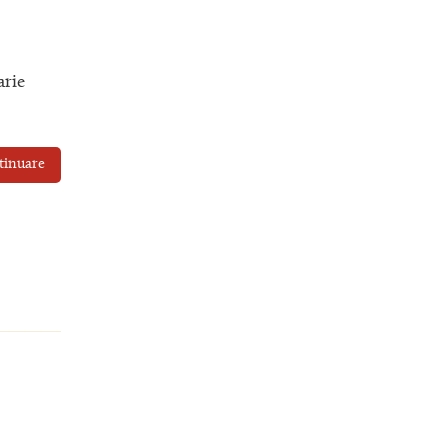
arie
tinuare