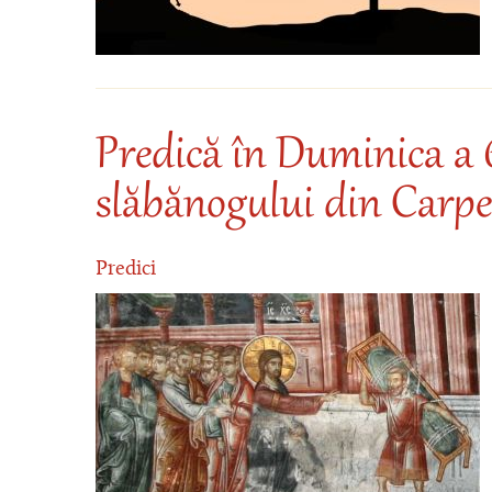
Predică în Duminica a 
slăbănogului din Carp
Predici