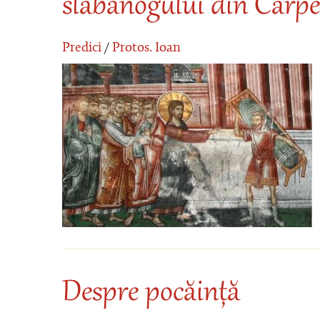
slăbănogului din Carp
Predici
/
Protos. Ioan
Despre pocăință