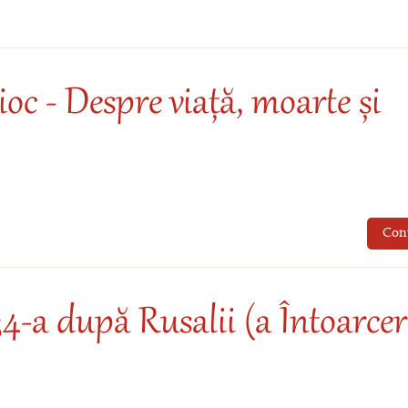
oc - Despre viață, moarte și
Con
4-a după Rusalii (a Întoarcer