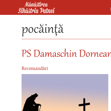
Mergi la conţinutul principal
Mănăstirea Sihăstria Putnei
pocăinţă
PS Damaschin Dorneanu
Recomandări