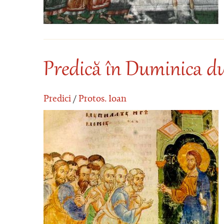
Predică în Duminica d
Predici
/
Protos. Ioan