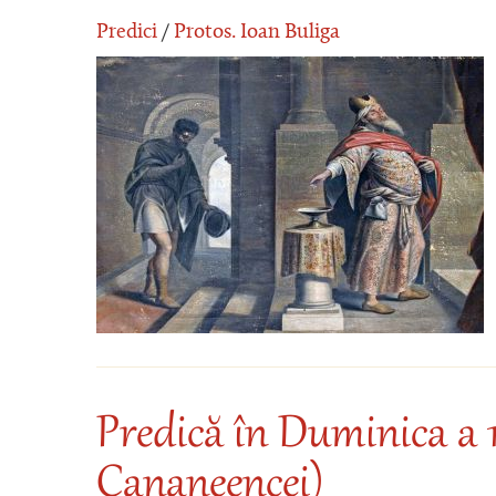
Predici
/
Protos. Ioan Buliga
Predică în Duminica a 1
Cananeencei)