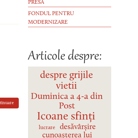
PRESĂ
FONDUL PENTRU
MODERNIZARE
Articole despre:
despre grijile
vietii
Duminica a 4-a din
tinuare
Post
Icoane sfinți
desăvârșire
lucrare
cunoașterea lui