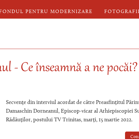
FONDUL PENTRU MODERNIZARE
FOTOGRAFI
l - Ce înseamnă a ne pocăi?
Secvențe din interviul acordat de către Preasfințitul Părin
Damaschin Dorneanul, Episcop-vicar al Arhiepiscopiei Su
Rădăuților, postului TV Trinitas, marți, 15 martie 2022.
Con