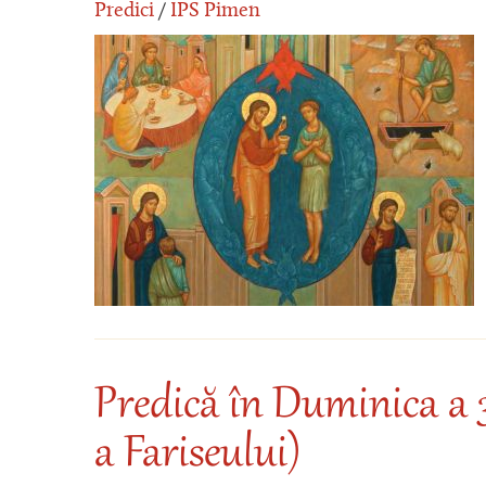
Predici
/
IPS Pimen
Predică în Duminica a 
a Fariseului)