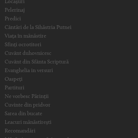
Locașuri
Pelerinaj
Predici
Cântări de la Sihăstria Putnei
Viața în mănăstire
Sfinți ocrotitori
Cuvânt duhovnicesc
Cuvânt din Sfânta Scriptură
Evanghelia in versuri
Oaspeți
Partituri
Ne vorbesc Părinții
Cuvinte din pridvor
Sarea din bucate
Leacuri mănăstirești
Recomandări