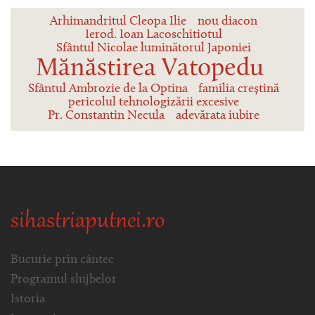
Arhimandritul Cleopa Ilie
nou diacon
Ierod. Ioan Lacoschitiotul
Sfântul Nicolae luminătorul Japoniei
Mănăstirea Vatopedu
Sfântul Ambrozie de la Optina
familia creștină
pericolul tehnologizării excesive
Pr. Constantin Necula
adevărata iubire
sihastriaputnei.ro
Bucurie prin cântec
Programul slujbelor
Istoria