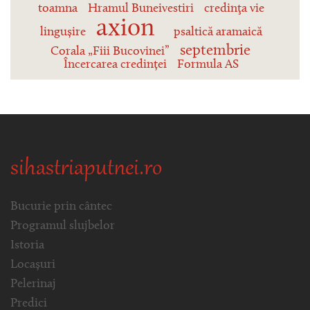
toamna
Hramul Buneivestiri
credinţa vie
axion
lingușire
psaltică aramaică
septembrie
Corala „Fiii Bucovinei”
Încercarea credinței
Formula AS
sihastriaputnei.ro
Bucurie prin cântec
Programul slujbelor
Istoria
Locașuri
Pelerinaj
Predici