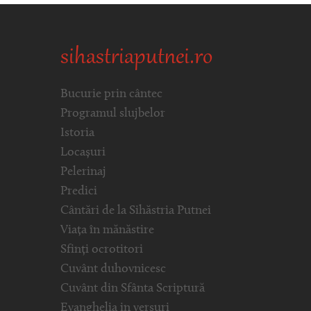
sihastriaputnei.ro
Bucurie prin cântec
Programul slujbelor
Istoria
Locașuri
Pelerinaj
Predici
Cântări de la Sihăstria Putnei
Viața în mănăstire
Sfinți ocrotitori
Cuvânt duhovnicesc
Cuvânt din Sfânta Scriptură
Evanghelia in versuri