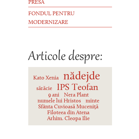
PRESĂ
FONDUL PENTRU
MODERNIZARE
Articole despre:
nădejde
Kato Xenia
IPS Teofan
sărăcie
9 ani
Nera Plant
numele lui Hristos
minte
Sfânta Cuvioasă Muceniță
Filoteea din Atena
Arhim. Cleopa Ilie