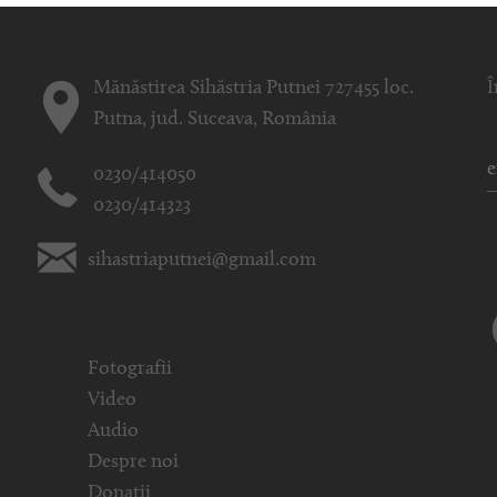
Mănăstirea Sihăstria Putnei 727455 loc.
Î
Putna, jud. Suceava, România
0230/414050
0230/414323
sihastriaputnei@gmail.com
Fotografii
Video
Audio
Despre noi
Donații