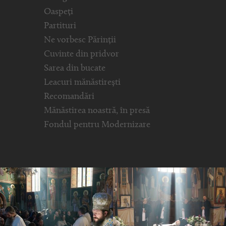
Oaspeți
Partituri
Ne vorbesc Părinții
Cuvinte din pridvor
Sarea din bucate
Leacuri mănăstirești
Recomandări
Mănăstirea noastră, în presă
Fondul pentru Modernizare