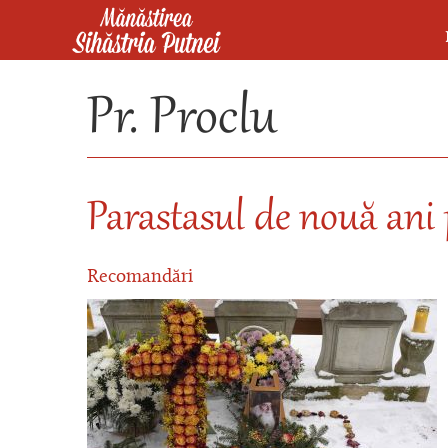
Mergi la conţinutul principal
Mănăstirea Sihăstria Putnei
Pr. Proclu
Parastasul de nouă ani
Recomandări