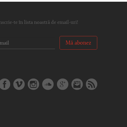
nscrie-te în lista noastră de email-uri!
Mă abonez