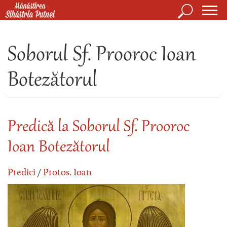
Mergi la conţinutul principal
Căutare
Form
Mănăstirea Sihăstria Putnei
de
Soborul Sf. Prooroc Ioan
căuta
Botezătorul
Predică la Soborul Sf. Prooroc
Ioan Botezătorul
Predici
/
Protos. Ioan