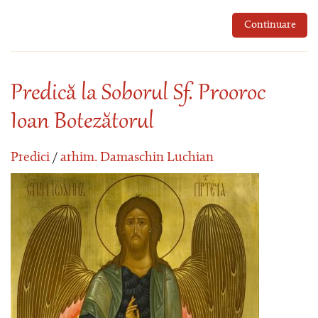
Continuare
Predică la Soborul Sf. Prooroc
Ioan Botezătorul
Predici
/
arhim. Damaschin Luchian