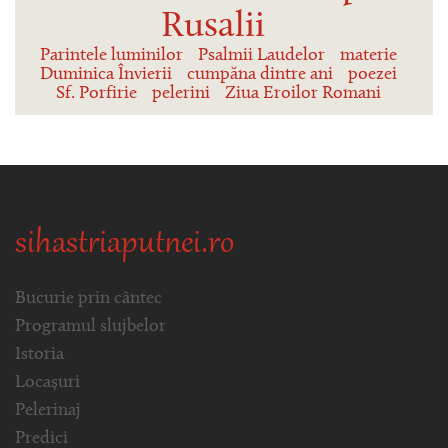
Rusalii
Parintele luminilor
Psalmii Laudelor
materie
Duminica Învierii
cumpăna dintre ani
poezei
Sf. Porfirie
pelerini
Ziua Eroilor Romani
sihastriaputnei.ro
Bucurie prin cântec
Programul slujbelor
Istoria
Locașuri
Pelerinaj
Predici