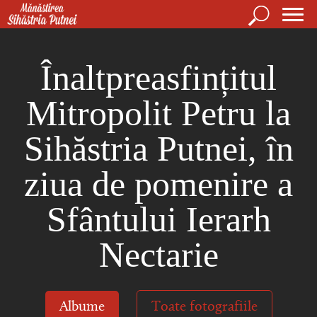
Mergi la conţinutul principal
Căutare
For
Mănăstirea Sihăstria Putnei
de
Înaltpreasfințitul
căut
Mitropolit Petru la
Sihăstria Putnei, în
ziua de pomenire a
Sfântului Ierarh
Nectarie
Albume
Toate fotografiile