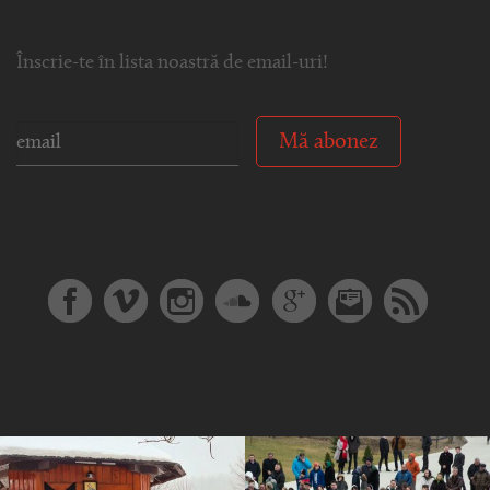
Înscrie-te în lista noastră de email-uri!
Mă abonez