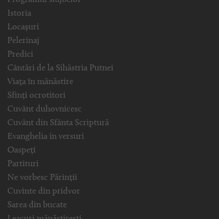
Programul slujbelor
Istoria
Locașuri
Pelerinaj
Predici
Cântări de la Sihăstria Putnei
Viața în mănăstire
Sfinți ocrotitori
Cuvânt duhovnicesc
Cuvânt din Sfânta Scriptură
Evanghelia in versuri
Oaspeți
Partituri
Ne vorbesc Părinții
Cuvinte din pridvor
Sarea din bucate