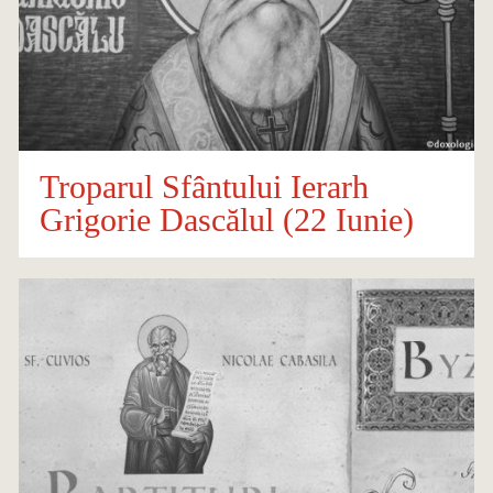
Troparul Sfântului Ierarh
Grigorie Dascălul (22 Iunie)