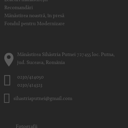
Leacuri mănăstirești
Recomandări
Mănăstirea noastră, în presă
Fondul pentru Modernizare
Mănăstirea Sihăstria Putnei 727455 loc. Putna,
jud. Suceava, România
0230/414050
0230/414323
sihastriaputnei@gmail.com
Fotografii