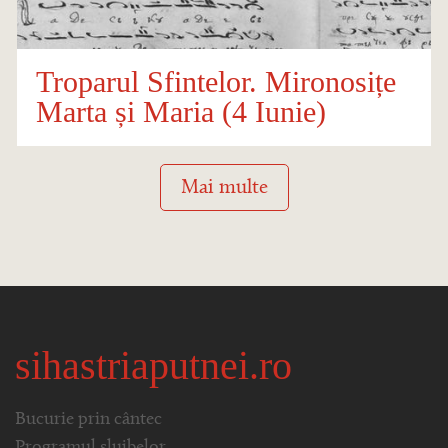
Troparul Sfintelor. Mironosițe
Marta și Maria (4 Iunie)
Mai multe
sihastriaputnei.ro
Bucurie prin cântec