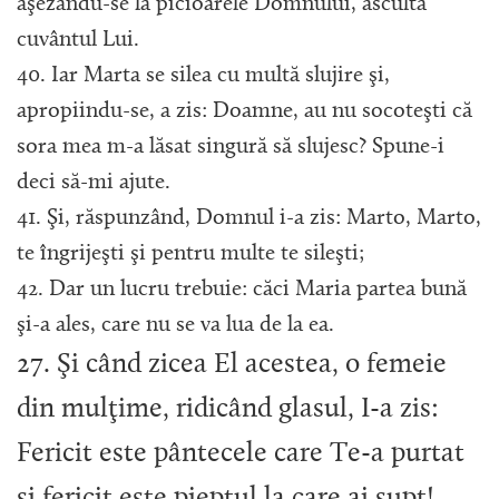
aşezându-se la picioarele Domnului, asculta
cuvântul Lui.
40. Iar Marta se silea cu multă slujire şi,
apropiindu-se, a zis: Doamne, au nu socoteşti că
sora mea m-a lăsat singură să slujesc? Spune-i
deci să-mi ajute.
41. Şi, răspunzând, Domnul i-a zis: Marto, Marto,
te îngrijeşti şi pentru multe te sileşti;
42. Dar un lucru trebuie: căci Maria partea bună
şi-a ales, care nu se va lua de la ea.
27. Şi când zicea El acestea, o femeie
din mulţime, ridicând glasul, I-a zis:
Fericit este pântecele care Te-a purtat
şi fericit este pieptul la care ai supt!