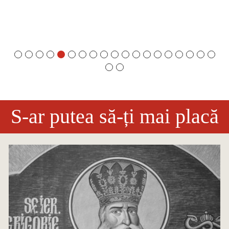
S-ar putea să-ți mai placă