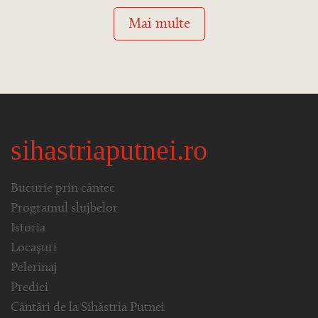
Mai multe
sihastriaputnei.ro
Bucurie prin cântec
Programul slujbelor
Istoria
Locașuri
Pelerinaj
Predici
Cântări de la Sihăstria Putnei