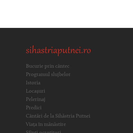
sihastriaputnei.ro
Bucurie prin cântec
Programul slujbelor
Istoria
Locașuri
Pelerinaj
Predici
Cântări de la Sihăstria Putnei
Viața în mănăstire
Sfinți ocrotitori