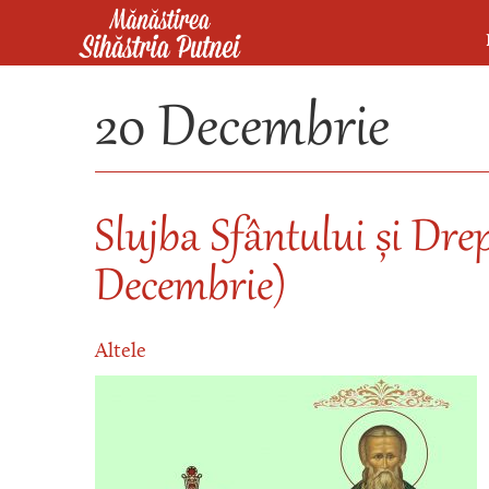
Mergi la conţinutul principal
Mănăstirea Sihăstria Putnei
20 Decembrie
Slujba Sfântului și Dre
Decembrie)
Altele