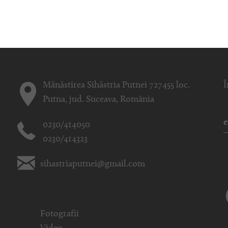
Mănăstirea Sihăstria Putnei 727455 loc.
Î
Putna, jud. Suceava, România
0230/414050
0230/414323
sihastriaputnei@gmail.com
Fotografii