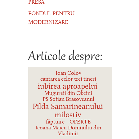
PRESĂ
FONDUL PENTRU
MODERNIZARE
Articole despre:
Ioan Colov
cantarea celor trei tineri
iubirea aproapelui
Mugureii din Obcini
PS Sofian Brașoveanul
Pilda Samarineanului
milostiv
făptuire
OFERTE
Icoana Maicii Domnului din
Vladimir