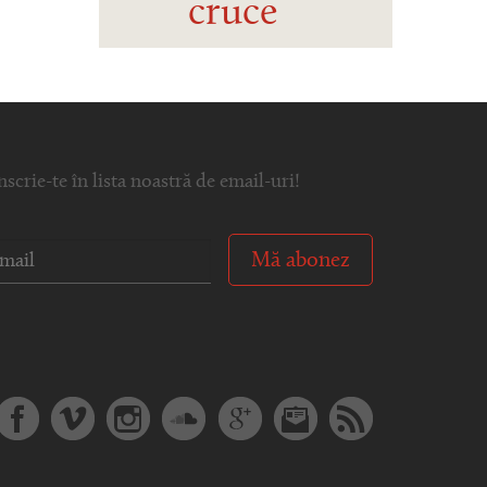
cruce
nscrie-te în lista noastră de email-uri!
Mă abonez