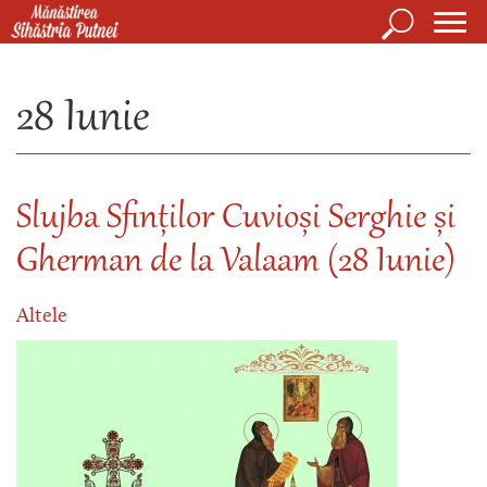
Mergi la conţinutul principal
Căutare
Form
Mănăstirea Sihăstria Putnei
de
28 Iunie
căuta
Slujba Sfinților Cuvioși Serghie și
Gherman de la Valaam (28 Iunie)
Altele