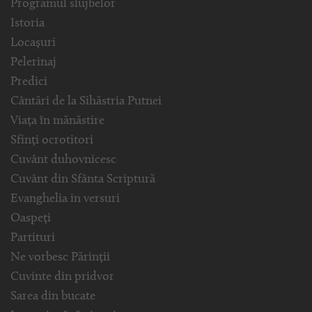
Programul slujbelor
Istoria
Locașuri
Pelerinaj
Predici
Cântări de la Sihăstria Putnei
Viața în mănăstire
Sfinți ocrotitori
Cuvânt duhovnicesc
Cuvânt din Sfânta Scriptură
Evanghelia in versuri
Oaspeți
Partituri
Ne vorbesc Părinții
Cuvinte din pridvor
Sarea din bucate