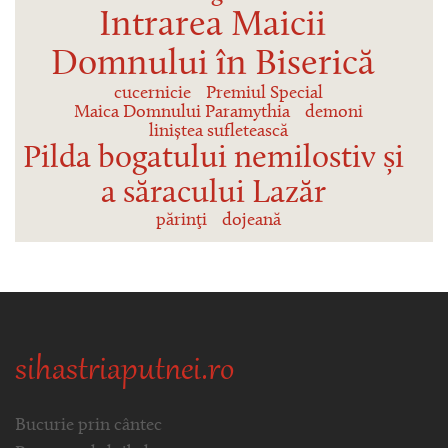
Intrarea Maicii
Domnului în Biserică
cucernicie
Premiul Special
Maica Domnului Paramythia
demoni
liniștea sufletească
Pilda bogatului nemilostiv și
a săracului Lazăr
părinţi
dojeană
sihastriaputnei.ro
Bucurie prin cântec