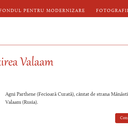
FONDUL PENTRU MODERNIZARE
FOTOGRAFI
tirea Valaam
Agni Parthene (Fecioară Curată), cântat de strana Mănăsti
Valaam (Rusia).
Con