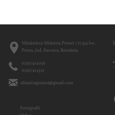
Mănăstirea Sihăstria Putnei 727455 loc.
Î
Putna, jud. Suceava, România
0230/414050
0230/414323
sihastriaputnei@gmail.com
Fotografii