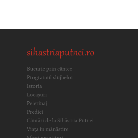
sihastriaputnei.ro
Bucurie prin cântec
Programul slujbelor
Istoria
Locașuri
Pelerinaj
Predici
Cântări de la Sihăstria Putnei
Viața în mănăstire