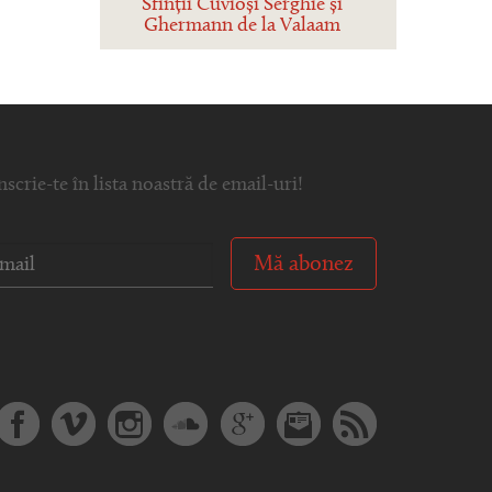
Sfinții Cuvioși Serghie și
Ghermann de la Valaam
nscrie-te în lista noastră de email-uri!
Mă abonez