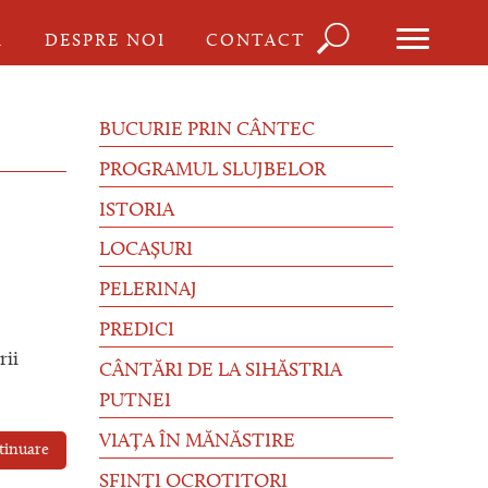
Căutare
I
DESPRE NOI
CONTACT
Formula
de
BUCURIE PRIN CÂNTEC
căutare
PROGRAMUL SLUJBELOR
ISTORIA
LOCAȘURI
PELERINAJ
PREDICI
rii
CÂNTĂRI DE LA SIHĂSTRIA
PUTNEI
VIAȚA ÎN MĂNĂSTIRE
tinuare
SFINȚI OCROTITORI