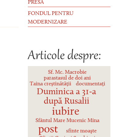
PRESĂ
FONDUL PENTRU
MODERNIZARE
Articole despre:
Sf. Mc. Macrobie
parastasul de doi ani
Taina creștinătății
documentați
Duminica a 31-a
după Rusalii
iubire
Sfântul Mare Mucenic Mina
post
sfinte moaşte