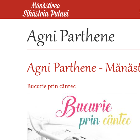
Mergi la conţinutul principal
Mănăstirea Sihăstria Putnei
Agni Parthene
Agni Parthene - Mănăs
Bucurie prin cântec