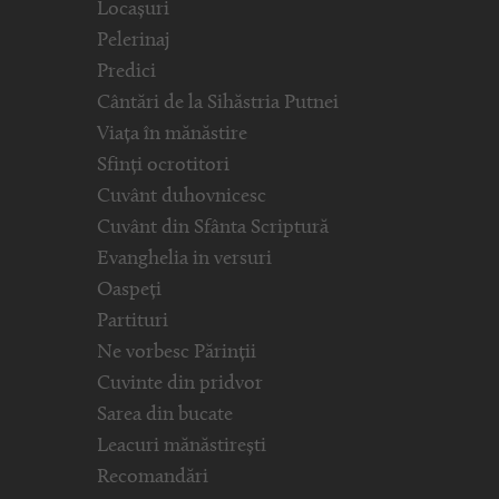
Locașuri
Pelerinaj
Predici
Cântări de la Sihăstria Putnei
Viața în mănăstire
Sfinți ocrotitori
Cuvânt duhovnicesc
Cuvânt din Sfânta Scriptură
Evanghelia in versuri
Oaspeți
Partituri
Ne vorbesc Părinții
Cuvinte din pridvor
Sarea din bucate
Leacuri mănăstirești
Recomandări