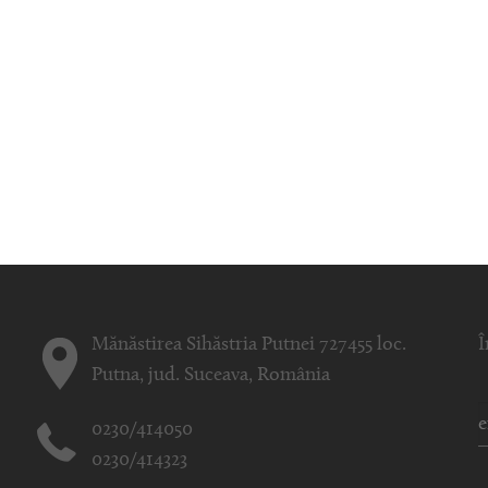
Mănăstirea Sihăstria Putnei 727455 loc.
Î
Putna, jud. Suceava, România
0230/414050
0230/414323