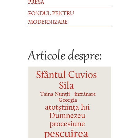
PRESĂ
FONDUL PENTRU
MODERNIZARE
Articole despre:
Sfântul Cuvios
Sila
Taina Nunții
înfrânare
Georgia
atotștiința lui
Dumnezeu
procesiune
pescuirea