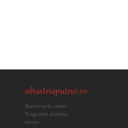
sihastriaputnei.ro
Bucurie prin cântec
Programul slujbelor
Istoria