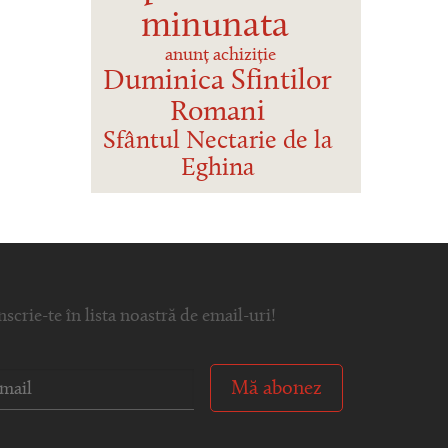
minunata
anunț achiziție
Duminica Sfintilor
Romani
Sfântul Nectarie de la
Eghina
nscrie-te în lista noastră de email-uri!
Mă abonez