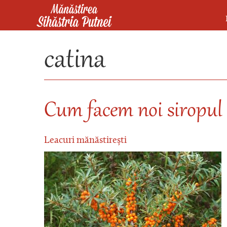
Mergi la conţinutul principal
Mănăstirea Sihăstria Putnei
catina
Cum facem noi siropul 
Leacuri mănăstirești