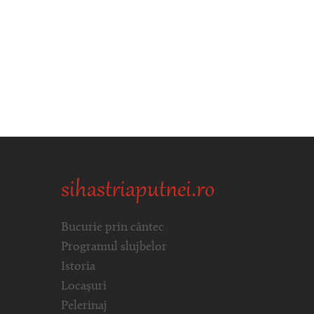
sihastriaputnei.ro
Bucurie prin cântec
Programul slujbelor
Istoria
Locașuri
Pelerinaj