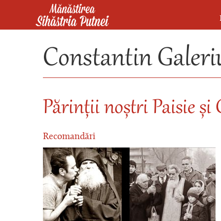
Mergi la conţinutul principal
Mănăstirea Sihăstria Putnei
Constantin Galeri
Părinții noștri Paisie și
Recomandări