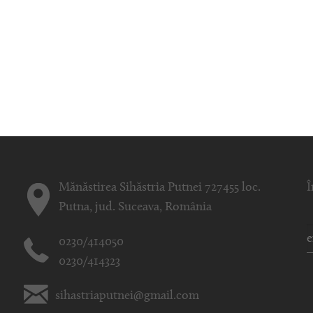
Mănăstirea Sihăstria Putnei 727455 loc.
Î
Putna, jud. Suceava, România
0230/414050
0230/414323
sihastriaputnei@gmail.com