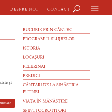
Căutare
I
DESPRE NOI
CONTACT
Formula
de
BUCURIE PRIN CÂNTEC
căutare
PROGRAMUL SLUJBELOR
ISTORIA
LOCAȘURI
PELERINAJ
PREDICI
isie și
CÂNTĂRI DE LA SIHĂSTRIA
PUTNEI
VIAȚA ÎN MĂNĂSTIRE
tinuare
SFINȚI OCROTITORI