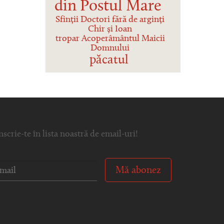
din Postul Mare
Sfinții Doctori fără de arginți
Chir și Ioan
tropar Acoperâmântul Maicii
Domnului
păcatul
nscrie-te în lista noastră de email-uri!
Mă abonez