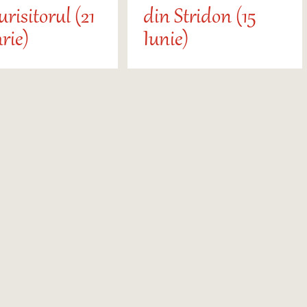
risitorul (21
din Stridon (15
rie)
Iunie)