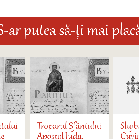
S-ar putea să-ți mai plac
tului
Troparul Sfântului
Slujb
ae
Apostol Iuda,
Cuvi