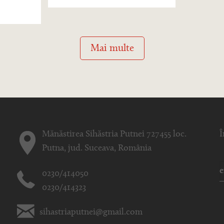
Mai multe
Mănăstirea Sihăstria Putnei 727455 loc.
Î
Putna, jud. Suceava, România
0230/414050
0230/414323
sihastriaputnei@gmail.com