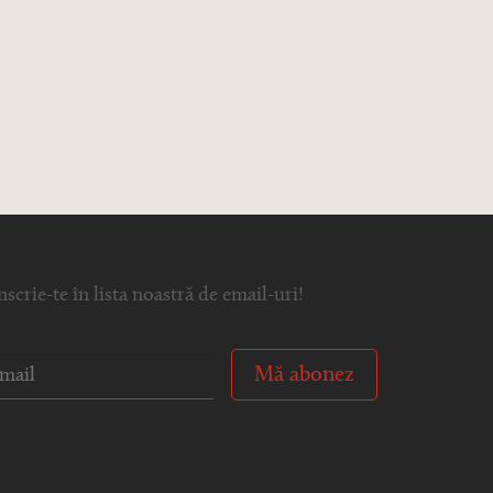
nscrie-te în lista noastră de email-uri!
Mă abonez