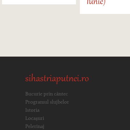
Iunie)
sihastriaputnei.ro
Bucurie prin cântec
Programul slujbelor
Istoria
Locașuri
Pelerinaj