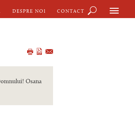
Căutare
I
DESPRE NOI
CONTACT
Formula
de
căutare
e Domnului! Osana