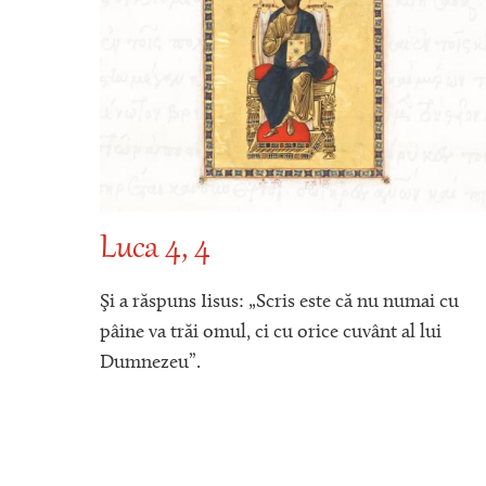
Luca 4, 4
ă (a
Şi a răspuns Iisus: „Scris este că nu numai cu
rintr-
pâine va trăi omul, ci cu orice cuvânt al lui
şi
Dumnezeu”.
toţi