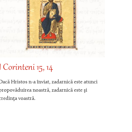
I Corinteni 15, 14
Roma
Dacă Hristos n-a înviat, zadarnică este atunci
O, adân
propovăduirea noastră, zadarnică este şi
ştiinţ
credinţa voastră.
judecăţ
Lui! C
cine a 