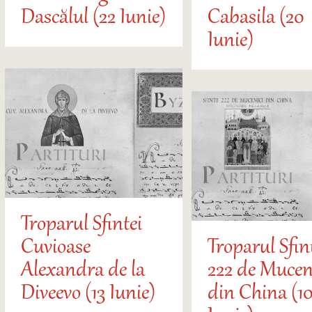
Dascălul (22 Iunie)
Cabasila (20
Iunie)
Troparul Sfintei
Cuvioase
Troparul Sfin
Alexandra de la
222 de Mucen
Diveevo (13 Iunie)
din China (10