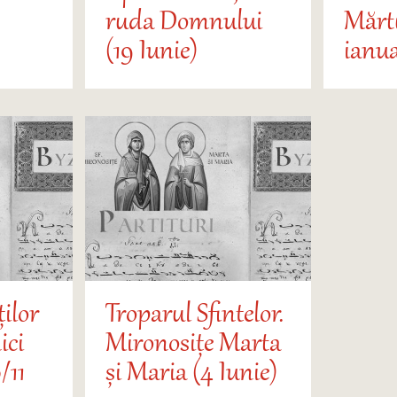
ruda Domnului
Mărtu
(19 Iunie)
ianua
ților
Troparul Sfintelor.
ici
Mironosițe Marta
/11
și Maria (4 Iunie)