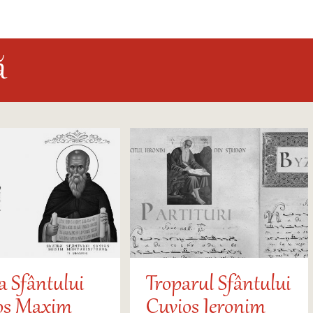
ă
a Sfântului
Troparul Sfântului
os Maxim
Cuvios Ieronim