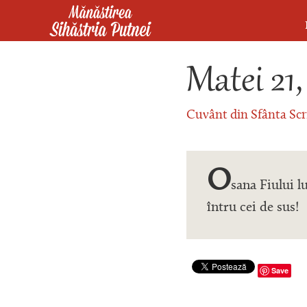
Mergi la conţinutul principal
Mănăstirea Sihăstria Putnei
Matei 21,
Cuvânt din Sfânta Scr
O
sana Fiului 
întru cei de sus!
Save