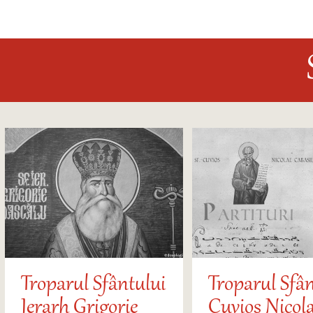
Troparul Sfântului
Troparul Sfân
Ierarh Grigorie
Cuvios Nicol