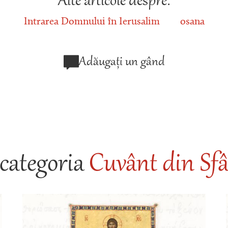
Alte articole despre:
Intrarea Domnului în Ierusalim
osana
Adăugați un gând
categoria
Cuvânt din Sfâ