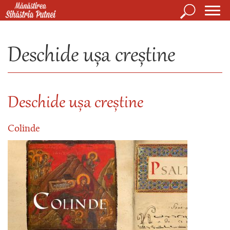
Mergi la conţinutul principal
Căutare
Form
Mănăstirea Sihăstria Putnei
de
Deschide ușa creștine
căuta
Deschide ușa creștine
Colinde