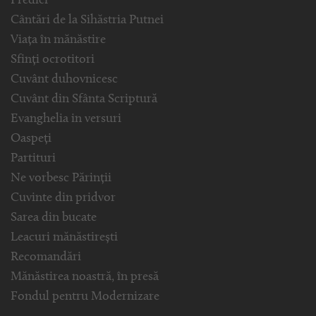
Predici
Cântări de la Sihăstria Putnei
Viața în mănăstire
Sfinți ocrotitori
Cuvânt duhovnicesc
Cuvânt din Sfânta Scriptură
Evanghelia in versuri
Oaspeți
Partituri
Ne vorbesc Părinții
Cuvinte din pridvor
Sarea din bucate
Leacuri mănăstirești
Recomandări
Mănăstirea noastră, în presă
Fondul pentru Modernizare