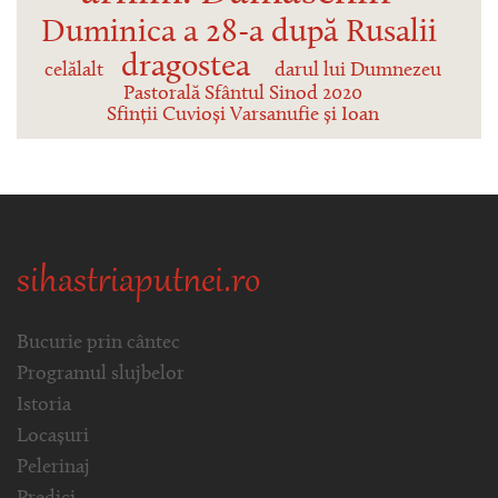
Duminica a 28-a după Rusalii
dragostea
celălalt
darul lui Dumnezeu
Pastorală Sfântul Sinod 2020
Sfinții Cuvioși Varsanufie și Ioan
sihastriaputnei.ro
Bucurie prin cântec
Programul slujbelor
Istoria
Locașuri
Pelerinaj