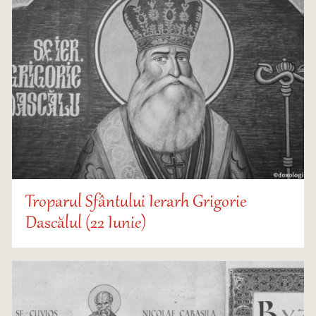
Troparul Sfântului Ierarh Grigorie
Dascălul (22 Iunie)