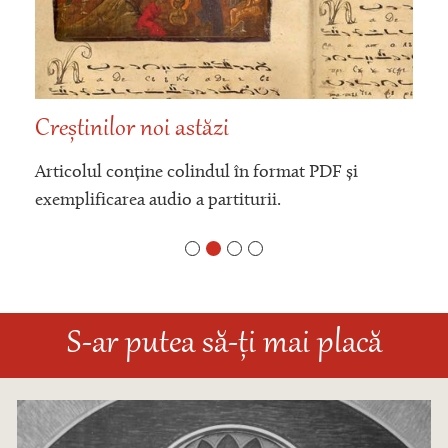
Creștinilor noi astăzi
Articolul conține colindul în format PDF și
exemplificarea audio a partiturii.
S-ar putea să-ți mai placă