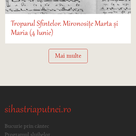
Troparul Sfintelor. Mironosițe Marta și
Maria (4 Iunie)
Mai multe
sihastriaputnei.ro
Bucurie prin cântec
Programul slujbelor