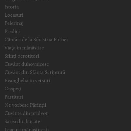
Istoria
Locașuri
Pelerinaj
Predici
Cântări de la Sihăstria Putnei
Viața în mănăstire
Sfinți ocrotitori
Cuvânt duhovnicesc
Cuvânt din Sfânta Scriptură
Evanghelia in versuri
Oaspeți
Partituri
Ne vorbesc Părinții
Cuvinte din pridvor
Sarea din bucate
Leacuri mănăstirești