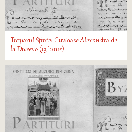
Troparul Sfintei Cuvioase Alexandra de
la Diveevo (13 Iunie)