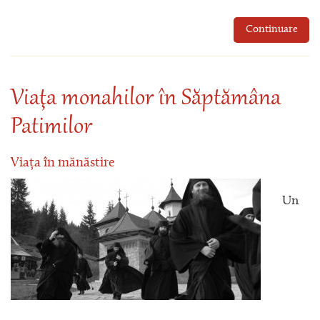
Continuare
Viaţa monahilor în Săptămâna
Patimilor
Viața în mănăstire
Un