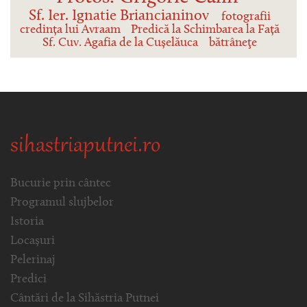
Sf. Ier. Ignatie Briancianinov
fotografii
credința lui Avraam
Predică la Schimbarea la Față
Sf. Cuv. Agafia de la Cușelăuca
bătrâneţe
sihastriaputnei.ro
Bucurie prin cântec
Programul slujbelor
Istoria
Locașuri
Pelerinaj
Predici
Cântări de la Sihăstria Putnei