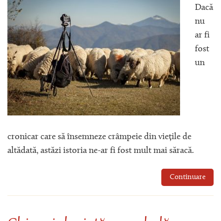
Dacă
nu
ar fi
fost
un
cronicar care să însemneze crâmpeie din viețile de
altădată, astăzi istoria ne-ar fi fost mult mai săracă.
Continuare