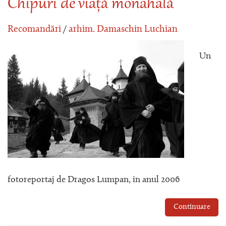
Chipuri de viață monahală
Recomandări
/
arhim. Damaschin Luchian
Un
fotoreportaj de Dragos Lumpan, in anul 2006
Continuare