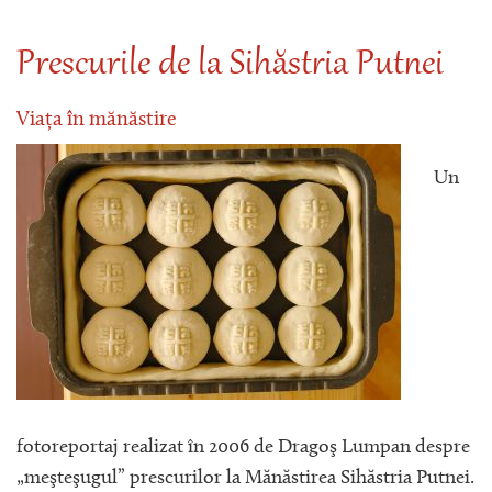
Prescurile de la Sihăstria Putnei
Viața în mănăstire
Un
fotoreportaj realizat în 2006 de Dragoş Lumpan despre
„meşteşugul” prescurilor la Mănăstirea Sihăstria Putnei.