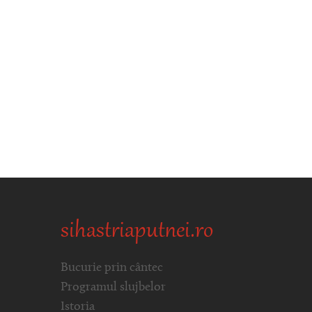
sihastriaputnei.ro
Bucurie prin cântec
Programul slujbelor
Istoria