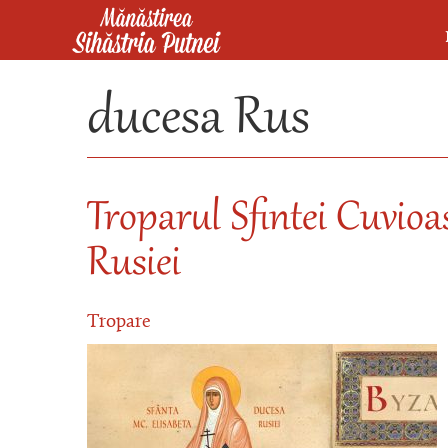
Mergi la conţinutul principal
Mănăstirea Sihăstria Putnei
ducesa Rus
Troparul Sfintei Cuvioa
Rusiei
Tropare