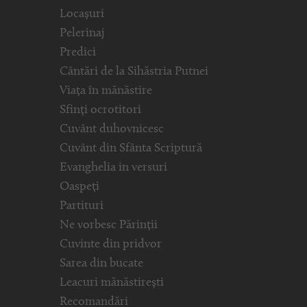
Locașuri
Pelerinaj
Predici
Cântări de la Sihăstria Putnei
Viața în mănăstire
Sfinți ocrotitori
Cuvânt duhovnicesc
Cuvânt din Sfânta Scriptură
Evanghelia in versuri
Oaspeți
Partituri
Ne vorbesc Părinții
Cuvinte din pridvor
Sarea din bucate
Leacuri mănăstirești
Recomandări