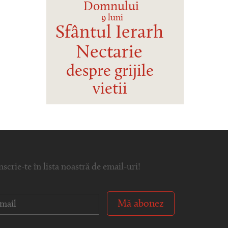
Domnului
9 luni
Sfântul Ierarh
Nectarie
despre grijile
vietii
nscrie-te în lista noastră de email-uri!
Mă abonez