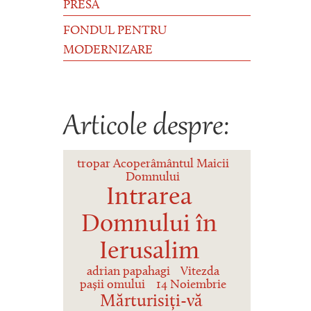
PRESĂ
FONDUL PENTRU
MODERNIZARE
Articole despre:
tropar Acoperâmântul Maicii
Domnului
Intrarea
Domnului în
Ierusalim
adrian papahagi
Vitezda
pașii omului
14 Noiembrie
Mărturisiți-vă