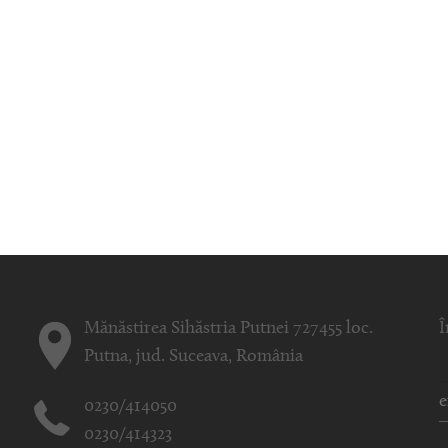
Mănăstirea Sihăstria Putnei 727455 loc.
Î
Putna, jud. Suceava, România
0230/414050
0230/414323