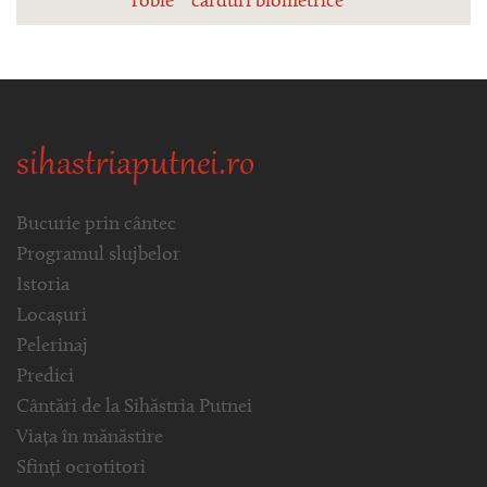
robie
carduri biometrice
sihastriaputnei.ro
Bucurie prin cântec
Programul slujbelor
Istoria
Locașuri
Pelerinaj
Predici
Cântări de la Sihăstria Putnei
Viața în mănăstire
Sfinți ocrotitori