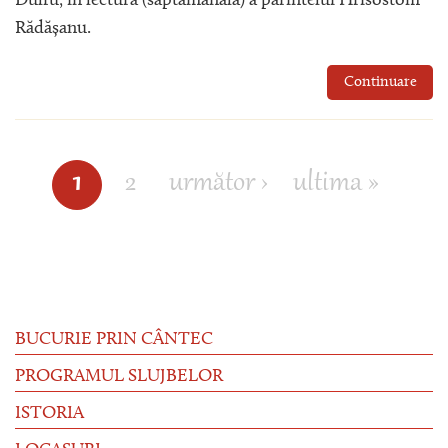
Dulfu, în lectura (săptămânală) a părintelui Hrisostom
Rădășanu.
Continuare
1
2
următor ›
ultima »
Pagini
BUCURIE PRIN CÂNTEC
PROGRAMUL SLUJBELOR
ISTORIA