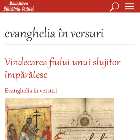
Mergi la conţinutul principal
Căutare
Form
Mănăstirea Sihăstria Putnei
de
evanghelia în versuri
căuta
Vindecarea fiului unui slujitor
împărătesc
Evanghelia in versuri