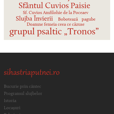
Sfântul Cuvios Paisie
Sf. Cuvios Amfilohie de la Poceaev
Slujba Învierii
Bobotează
pagube
Doamne femeia ceea ce căzuse
grupul psaltic „Tronos”
sihastriaputnei.ro
Bucurie prin cântec
Programul slujbelor
Istoria
Locașuri