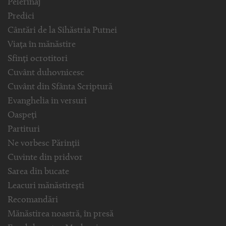
Pelerinaj
Predici
Cântări de la Sihăstria Putnei
Viața în mănăstire
Sfinți ocrotitori
Cuvânt duhovnicesc
Cuvânt din Sfânta Scriptură
Evanghelia in versuri
Oaspeți
Partituri
Ne vorbesc Părinții
Cuvinte din pridvor
Sarea din bucate
Leacuri mănăstirești
Recomandări
Mănăstirea noastră, în presă