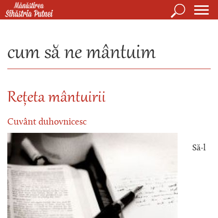
Mergi la conţinutul principal
Căutare
Form
Mănăstirea Sihăstria Putnei
de
cum să ne mântuim
căuta
Rețeta mântuirii
Cuvânt duhovnicesc
Să-l