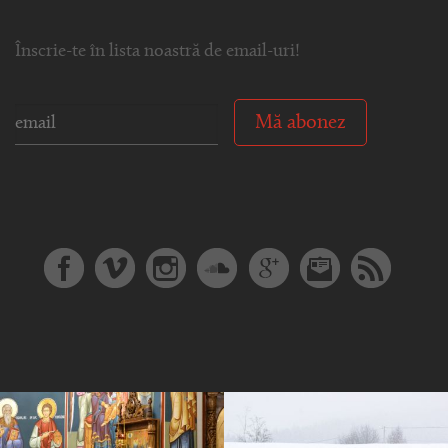
Înscrie-te în lista noastră de email-uri!
Mă abonez