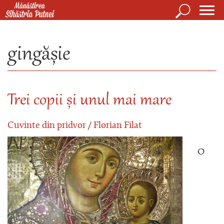
Mergi la conţinutul principal
Căutare
Form
Mănăstirea Sihăstria Putnei
de
gingășie
căuta
Trei copii și unul mai mare
Cuvinte din pridvor
/
Florian Filat
O