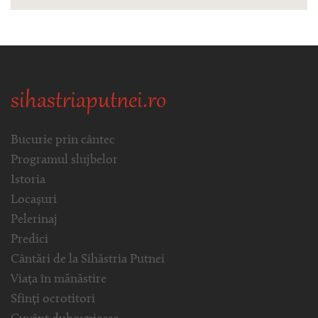
sihastriaputnei.ro
Bucurie prin cântec
Programul slujbelor
Istoria
Locașuri
Pelerinaj
Predici
Cântări de la Sihăstria Putnei
Viața în mănăstire
Sfinți ocrotitori