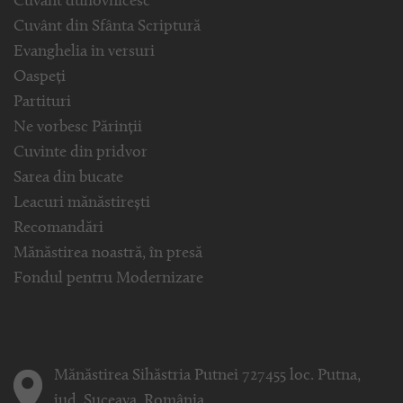
Cuvânt duhovnicesc
Cuvânt din Sfânta Scriptură
Evanghelia in versuri
Oaspeți
Partituri
Ne vorbesc Părinții
Cuvinte din pridvor
Sarea din bucate
Leacuri mănăstirești
Recomandări
Mănăstirea noastră, în presă
Fondul pentru Modernizare
Mănăstirea Sihăstria Putnei 727455 loc. Putna,
jud. Suceava, România