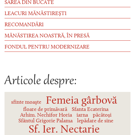
SAREA DIN BUCATE
LEACURI MĂNĂSTIREȘTI
RECOMANDĂRI
MĂNĂSTIREA NOASTRĂ, ÎN PRESĂ
FONDUL PENTRU MODERNIZARE
Articole despre:
Femeia gârbovă
sfinte moaşte
floare de primăvară
Sfanta Ecaterina
Arhim. Nechifor Horia
iarna
păcătoși
Sfântul Grigorie Palama
lepădare de sine
Sf. Ier. Nectarie