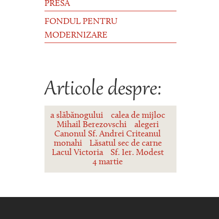
PRESĂ
FONDUL PENTRU
MODERNIZARE
Articole despre:
a slăbănogului
calea de mijloc
Mihail Berezovschi
alegeri
Canonul Sf. Andrei Criteanul
monahi
Lăsatul sec de carne
Lacul Victoria
Sf. Ier. Modest
4 martie