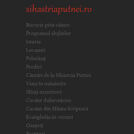
sihastriaputnei.ro
Bucurie prin cântec
Programul slujbelor
Istoria
Locașuri
Pelerinaj
Predici
Cântări de la Sihăstria Putnei
Viața în mănăstire
Sfinți ocrotitori
Cuvânt duhovnicesc
Cuvânt din Sfânta Scriptură
Evanghelia in versuri
Oaspeți