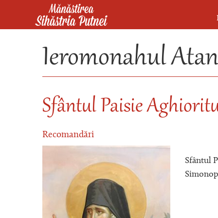
Mergi la conţinutul principal
Mănăstirea Sihăstria Putnei
Ieromonahul Atana
Sfântul Paisie Aghiorit
Recomandări
Sfântul 
Simonope