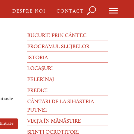
Căutare
I
DESPRE NOI
CONTACT
Formula
de
BUCURIE PRIN CÂNTEC
căutare
PROGRAMUL SLUJBELOR
ISTORIA
LOCAȘURI
PELERINAJ
PREDICI
anasie
CÂNTĂRI DE LA SIHĂSTRIA
PUTNEI
VIAȚA ÎN MĂNĂSTIRE
tinuare
SFINȚI OCROTITORI