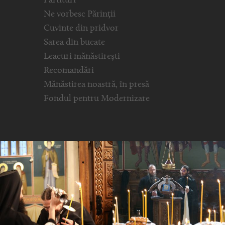
Partituri
Ne vorbesc Părinții
Cuvinte din pridvor
Sarea din bucate
Leacuri mănăstirești
Recomandări
Mănăstirea noastră, în presă
Fondul pentru Modernizare