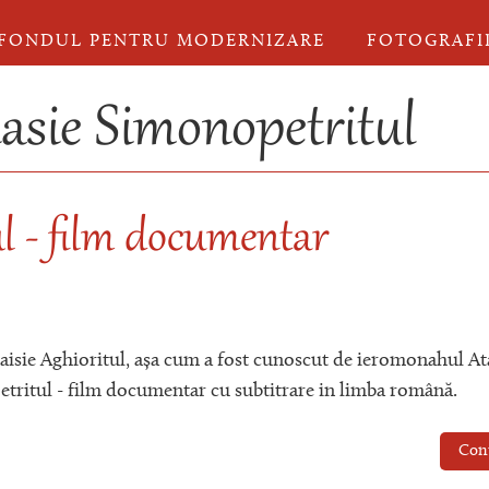
FONDUL PENTRU MODERNIZARE
FOTOGRAFI
sie Simonopetritul
ul - film documentar
Paisie Aghioritul, așa cum a fost cunoscut de ieromonahul At
tritul - film documentar cu subtitrare in limba română.
Con