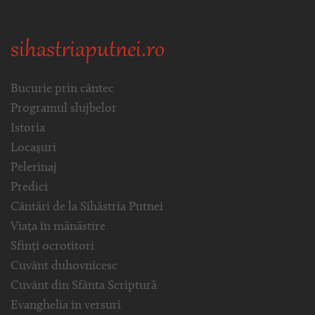
sihastriaputnei.ro
Bucurie prin cântec
Programul slujbelor
Istoria
Locașuri
Pelerinaj
Predici
Cântări de la Sihăstria Putnei
Viața în mănăstire
Sfinți ocrotitori
Cuvânt duhovnicesc
Cuvânt din Sfânta Scriptură
Evanghelia in versuri