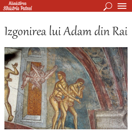
Mergi la conţinutul principal
Căutare
Form
Mănăstirea Sihăstria Putnei
de
Izgonirea lui Adam din Rai
căuta