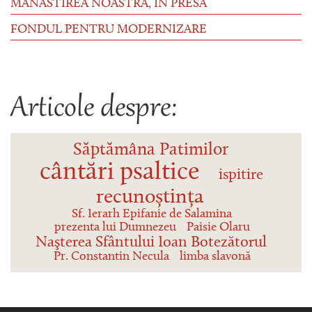
MĂNĂSTIREA NOASTRĂ, ÎN PRESĂ
FONDUL PENTRU MODERNIZARE
Articole despre:
Săptămâna Patimilor
cântări psaltice
ispitire
recunoștința
Sf. Ierarh Epifanie de Salamina
prezenta lui Dumnezeu
Paisie Olaru
Naşterea Sfântului Ioan Botezătorul
Pr. Constantin Necula
limba slavonă