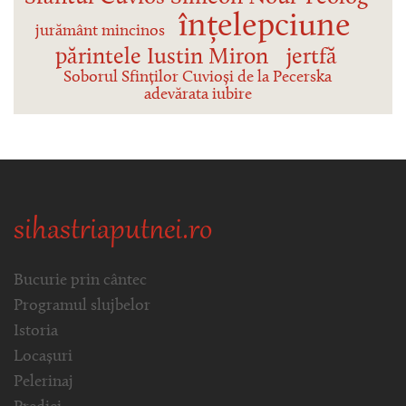
înțelepciune
jurământ mincinos
părintele Iustin Miron
jertfă
Soborul Sfinților Cuvioși de la Pecerska
adevărata iubire
sihastriaputnei.ro
Bucurie prin cântec
Programul slujbelor
Istoria
Locașuri
Pelerinaj