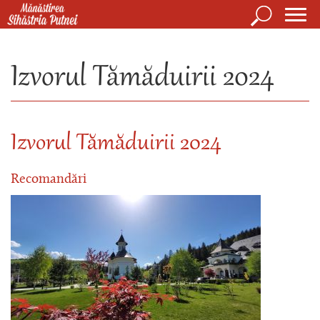
Mergi la conţinutul principal
Căutare
Form
Mănăstirea Sihăstria Putnei
de
Izvorul Tămăduirii 2024
căuta
Izvorul Tămăduirii 2024
Recomandări