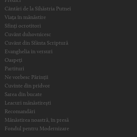
Predici
Cântări de la Sihăstria Putnei
Viața în mănăstire
Sfinți ocrotitori
Cuvânt duhovnicesc
Cuvânt din Sfânta Scriptură
Evanghelia in versuri
Oaspeți
Partituri
Ne vorbesc Părinții
Cuvinte din pridvor
Sarea din bucate
Leacuri mănăstirești
Recomandări
Mănăstirea noastră, în presă
Fondul pentru Modernizare