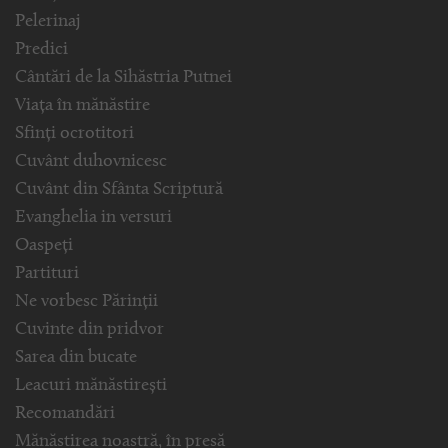
Pelerinaj
Predici
Cântări de la Sihăstria Putnei
Viața în mănăstire
Sfinți ocrotitori
Cuvânt duhovnicesc
Cuvânt din Sfânta Scriptură
Evanghelia in versuri
Oaspeți
Partituri
Ne vorbesc Părinții
Cuvinte din pridvor
Sarea din bucate
Leacuri mănăstirești
Recomandări
Mănăstirea noastră, în presă