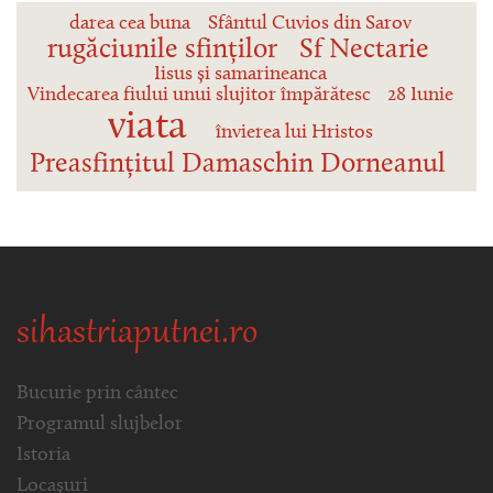
darea cea buna
Sfântul Cuvios din Sarov
rugăciunile sfinților
Sf Nectarie
Iisus și samarineanca
Vindecarea fiului unui slujitor împărătesc
28 Iunie
viata
învierea lui Hristos
Preasfințitul Damaschin Dorneanul
sihastriaputnei.ro
Bucurie prin cântec
Programul slujbelor
Istoria
Locașuri