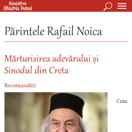
Mergi la conţinutul principal
Căutare
Form
Mănăstirea Sihăstria Putnei
de
Părintele Rafail Noica
căuta
Mărturisirea adevărului și
Sinodul din Creta
Recomandări
Cum