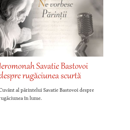
Ieromonah Savatie Bastovoi
Pări
despre rugăciunea scurtă
desp
Cuvânt al părintelui Savatie Bastovoi despre
Cuvânt
rugăciunea în lume.
despre