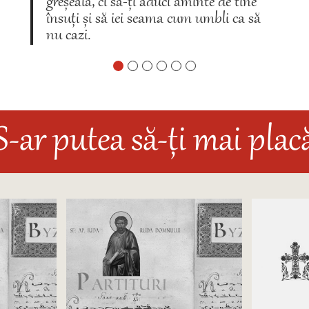
greșeală, ci să-ți aduci aminte de tine
însuți și să iei seama cum umbli ca să
nu cazi.
S-ar putea să-ți mai plac