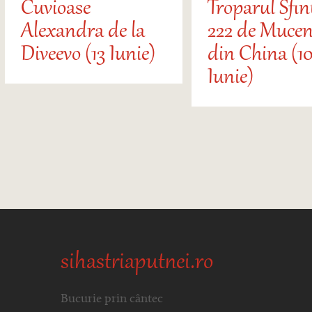
Cuvioase
Troparul Sfin
Alexandra de la
222 de Mucen
Diveevo (13 Iunie)
din China (10
Iunie)
sihastriaputnei.ro
Bucurie prin cântec