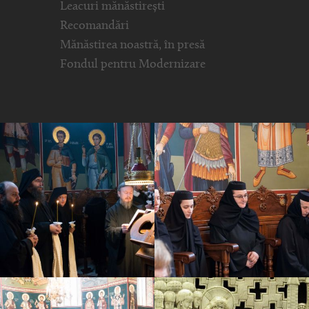
Leacuri mănăstirești
Recomandări
Mănăstirea noastră, în presă
Fondul pentru Modernizare