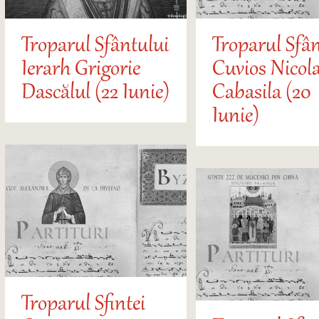
Troparul Sfântului
Troparul Sfân
Ierarh Grigorie
Cuvios Nicol
Dascălul (22 Iunie)
Cabasila (20
Iunie)
Troparul Sfintei