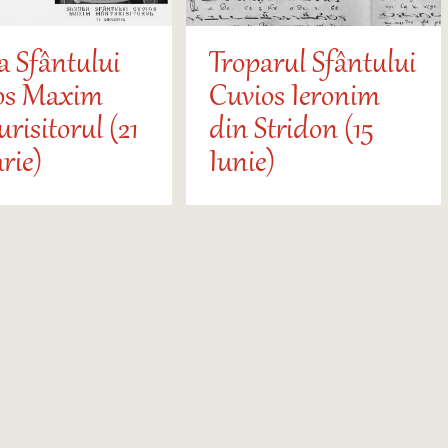
a Sfântului
Troparul Sfântului
os Maxim
Cuvios Ieronim
risitorul (21
din Stridon (15
rie)
Iunie)