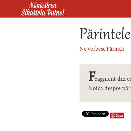
Mergi la conţinutul principal
Mănăstirea Sihăstria Putnei
Părintele
Ne vorbesc Părinții
F
ragment din co
Noica despre pări
Save