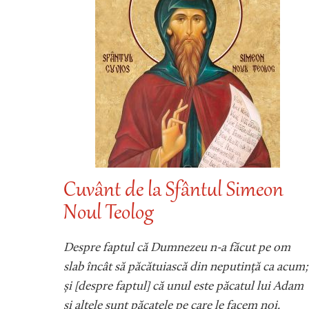
cul
Cuvânt de la Sfântul Simeon
Noul Teolog
Despre faptul că Dumnezeu n-a făcut pe om
slab încât să păcătuiască din neputință ca acum;
și [despre faptul] că unul este păcatul lui Adam
și altele sunt păcatele pe care le facem noi.