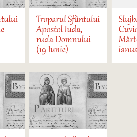
tului
Troparul Sfântului
Slujb
ae
Apostol Iuda,
Cuvi
ruda Domnului
Mărtu
(19 Iunie)
ianua