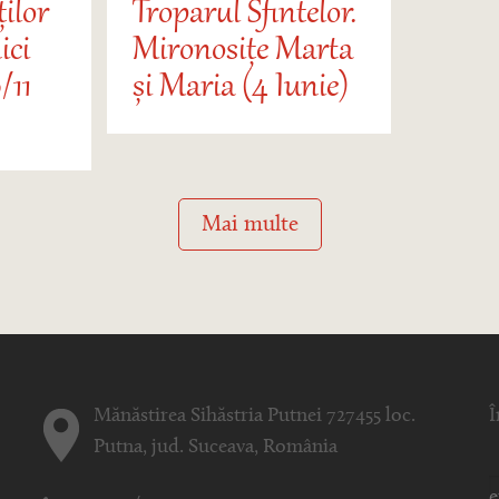
ților
Troparul Sfintelor.
ici
Mironosițe Marta
/11
și Maria (4 Iunie)
Mai multe
Mănăstirea Sihăstria Putnei 727455 loc.
Î
Putna, jud. Suceava, România