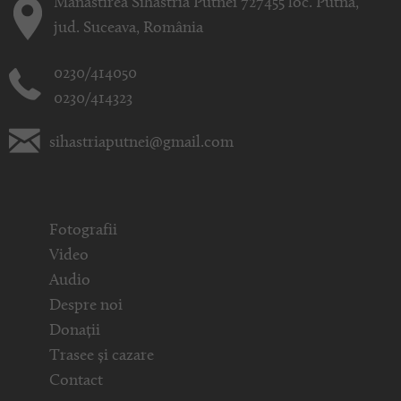
Mănăstirea Sihăstria Putnei 727455 loc. Putna,
jud. Suceava, România
0230/414050
0230/414323
sihastriaputnei@gmail.com
Fotografii
Video
Audio
Despre noi
Donații
Trasee și cazare
Contact