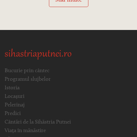
Mai multe
sihastriaputnei.ro
Bucurie prin cântec
Programul slujbelor
Istoria
Locașuri
Pelerinaj
Predici
Cântări de la Sihăstria Putnei
Viața în mănăstire