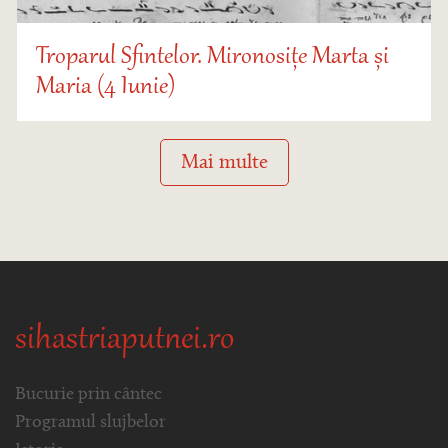
Troparul Sfintelor. Mironosițe Marta și
Maria (4 Iunie)
Mai multe
sihastriaputnei.ro
Bucurie prin cântec
Programul slujbelor