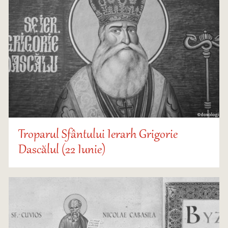
Troparul Sfântului Ierarh Grigorie
Dascălul (22 Iunie)