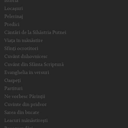
Istoria
Locașuri
Pelerinaj
Predici
Cântări de la Sihăstria Putnei
Viața în mănăstire
Sfinți ocrotitori
Cuvânt duhovnicesc
Cuvânt din Sfânta Scriptură
Evanghelia in versuri
Oaspeți
Partituri
Ne vorbesc Părinții
Cuvinte din pridvor
Sarea din bucate
Leacuri mănăstirești