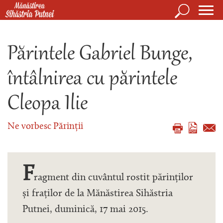
Mergi la conţinutul principal
Căutare
Form
Mănăstirea Sihăstria Putnei
de
Părintele Gabriel Bunge,
căuta
întâlnirea cu părintele
Cleopa Ilie
Ne vorbesc Părinții
F
ragment din cuvântul rostit părinților
și fraților de la Mănăstirea Sihăstria
Putnei, duminică, 17 mai 2015.