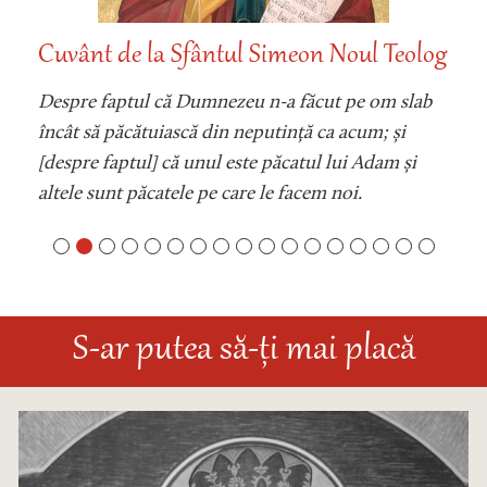
Cuvânt de la Sfântul Simeon Noul Teolog
Despre faptul că Dumnezeu n-a făcut pe om slab
încât să păcătuiască din neputință ca acum; și
[despre faptul] că unul este păcatul lui Adam și
altele sunt păcatele pe care le facem noi.
S-ar putea să-ți mai placă