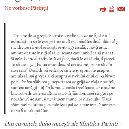
Ne vorbesc Părinții
Oricine de va greși, chiar și necredincios de ar fi, să nu-l
osândești, ci sa te vezi pe tine mult mai păcătos decât dânsul și
nicidecum să nu-l ocăraști pentru greșeală, ci să-ți aduci
aminte de tine însuți și să iei seama cum umbli ca să nu cazi.
Si orice lucru de trebuință vei face, dacă te vei lăuda, îl pierzi.
Tu să zici așa ,, Eu voi muri diseară ori mâine, ori nu știu în
care ceas". Deci, de vei vedea pe cineva greșind, nu asupra
aceluia să pui greșeala, ci asupra diavolului celui ce l-a biruit
pe el. Pentru slăbirea și nepurtarea de grijă de viața noastră,
suntem amăgiți toți în lumea aceasta trecătoare. Iar cand ne
bucurăm de căderea altuia sau o defăimăm, apoi singuri pe
noi atunci ne dam și ne vindem muncilor diavolului. Dacă
stăm tari cu inima și cu mintea apoi de-a pururea Dumnezeu
ne va fi nouă ajutător.
Din cuvintele duhovnicești ale Sfinților Părinți -