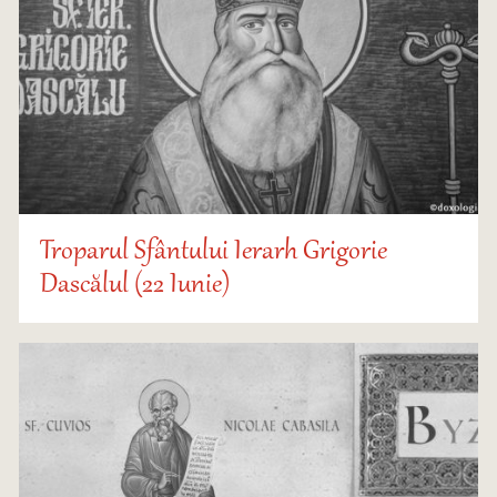
Troparul Sfântului Ierarh Grigorie
Dascălul (22 Iunie)