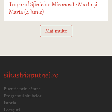
Troparul Sfintelor. Mironosițe Marta și
Maria (4 Iunie)
Mai multe
sihastriaputnei.ro
Bucurie prin cântec
Programul slujbelor
Istoria
Locașuri