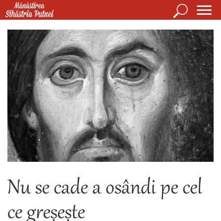
Mergi la conţinutul principal
Căutare
Form
Mănăstirea Sihăstria Putnei
de
căuta
Nu se cade a osândi pe cel
ce greșește