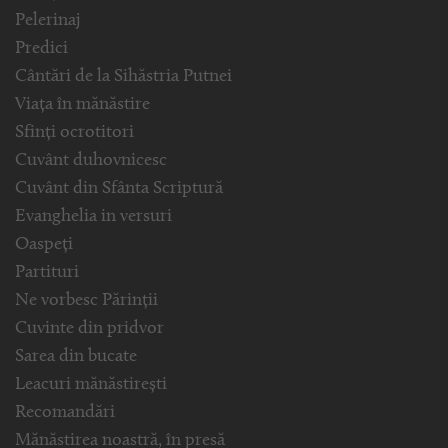
Pelerinaj
Predici
Cântări de la Sihăstria Putnei
Viața în mănăstire
Sfinți ocrotitori
Cuvânt duhovnicesc
Cuvânt din Sfânta Scriptură
Evanghelia in versuri
Oaspeți
Partituri
Ne vorbesc Părinții
Cuvinte din pridvor
Sarea din bucate
Leacuri mănăstirești
Recomandări
Mănăstirea noastră, în presă