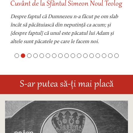
Cuvânt de la Sfântul Simeon Noul Teolog
Despre faptul că Dumnezeu n-a făcut pe om slab
încât să păcătuiască din neputință ca acum; și
[despre faptul] că unul este păcatul lui Adam și
altele sunt păcatele pe care le facem noi.
S-ar putea să-ți mai placă