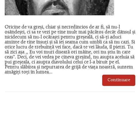
Oricine de va greși, chiar și necredincios de ar fi, să nu-l
osândești, ci sa te vezi pe tine mult mai păcătos decât dânsul și
nicidecum să nu-l ocăraști pentru greșeală, ci să-ți aduci
aminte de tine însuți și să iei seama cum umbli ca să nu cazi. Si
orice lucru de trebuință vei face, dacă te vei lăuda, îl pierzi. Tu
să zici așa ,, Eu voi muri diseară ori mâine, ori nu știu în care
ceas". Deci, de vei vedea pe cineva greșind, nu asupra aceluia să
pui greșeala, ci asupra diavolului celui ce l-a biruit pe el.
Pentru slăbirea și nepurtarea de grijă de viața noastră, suntem
amăgiți toți în lumea...
Continuare