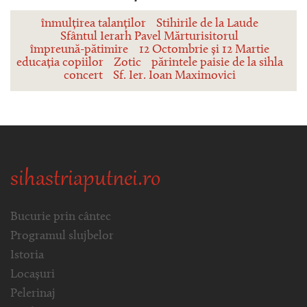
înmulțirea talanților
Stihirile de la Laude
Sfântul Ierarh Pavel Mărturisitorul
împreună-pătimire
12 Octombrie și 12 Martie
educația copiilor
Zotic
părintele paisie de la sihla
concert
Sf. Ier. Ioan Maximovici
sihastriaputnei.ro
Bucurie prin cântec
Programul slujbelor
Istoria
Locașuri
Pelerinaj