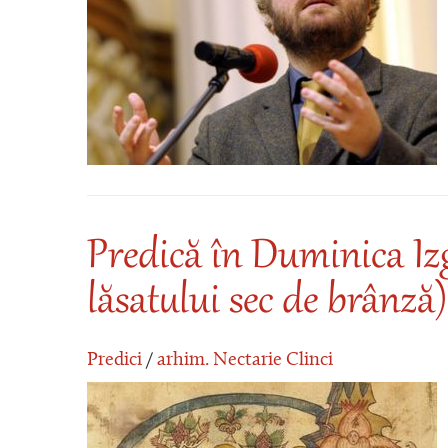
Predică în Duminica Iz
lăsatului sec de brânză)
Predici
/
arhim. Nectarie Clinci