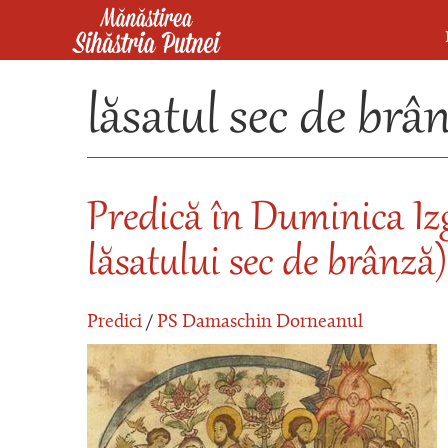
Mergi la conţinutul principal
Mănăstirea Sihăstria Putnei
lăsatul sec de brâ
Predică în Duminica Iz
lăsatului sec de brânză)
Predici
/
PS Damaschin Dorneanul