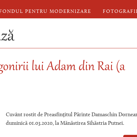
FONDUL PENTRU MODERNIZARE
FOTOGRAFI
nză
gonirii lui Adam din Rai (a
Cuvânt rostit de Preasfințitul Părinte Damaschin Dornea
duminică 01.03.2020, la Mănăstirea Sihăstria Putnei.