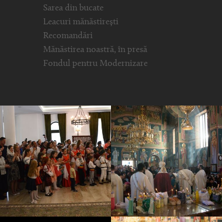
Sarea din bucate
Leacuri mănăstirești
Recomandări
Mănăstirea noastră, în presă
Fondul pentru Modernizare