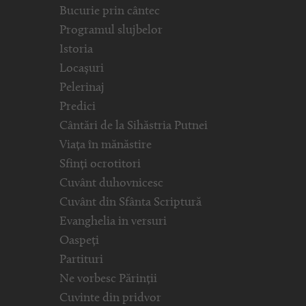
Bucurie prin cântec
Programul slujbelor
Istoria
Locașuri
Pelerinaj
Predici
Cântări de la Sihăstria Putnei
Viața în mănăstire
Sfinți ocrotitori
Cuvânt duhovnicesc
Cuvânt din Sfânta Scriptură
Evanghelia in versuri
Oaspeți
Partituri
Ne vorbesc Părinții
Cuvinte din pridvor