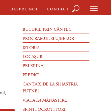
Căutare
I
DESPRE NOI
CONTACT
Formula
de
BUCURIE PRIN CÂNTEC
căutare
PROGRAMUL SLUJBELOR
ISTORIA
LOCAȘURI
PELERINAJ
PREDICI
CÂNTĂRI DE LA SIHĂSTRIA
PUTNEI
nul,
VIAȚA ÎN MĂNĂSTIRE
SFINȚI OCROTITORI