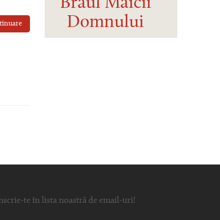
Brâul Maicii
Domnului
tinuare
nscrie-te în lista noastră de email-uri!