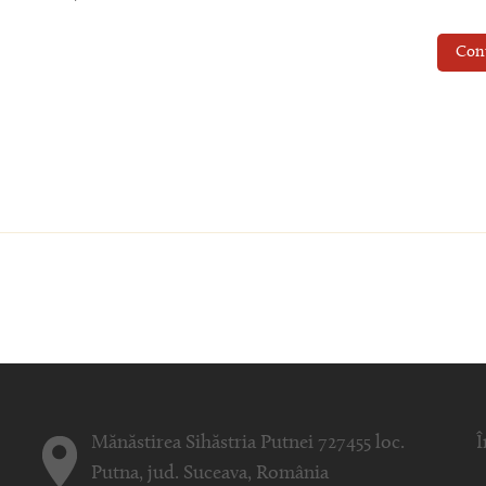
Con
Mănăstirea Sihăstria Putnei 727455 loc.
Î
Putna, jud. Suceava, România