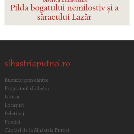
biserica Bunavestire
Pilda bogatului nemilostiv și a
săracului Lazăr
sihastriaputnei.ro
Bucurie prin cântec
Programul slujbelor
Istoria
Locașuri
Pelerinaj
Predici
Cântări de la Sihăstria Putnei