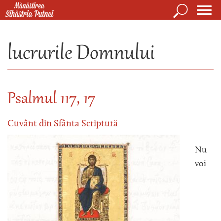
Mergi la conţinutul principal
Căutare
Form
Mănăstirea Sihăstria Putnei
de
lucrurile Domnului
căuta
Psalmul 117, 17
Cuvânt din Sfânta Scriptură
Nu
voi