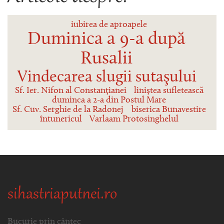
iubirea de aproapele
Duminica a 9-a după
Rusalii
Vindecarea slugii sutaşului
Sf. Ier. Nifon al Constanțianei
liniștea sufletească
duminca a 2-a din Postul Mare
Sf. Cuv. Serghie de la Radonej
biserica Bunavestire
întunericul
Varlaam Protosinghelul
sihastriaputnei.ro
Bucurie prin cântec