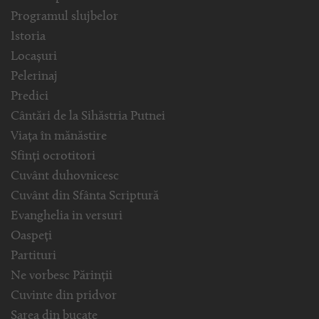
Programul slujbelor
Istoria
Locașuri
Pelerinaj
Predici
Cântări de la Sihăstria Putnei
Viața în mănăstire
Sfinți ocrotitori
Cuvânt duhovnicesc
Cuvânt din Sfânta Scriptură
Evanghelia in versuri
Oaspeți
Partituri
Ne vorbesc Părinții
Cuvinte din pridvor
Sarea din bucate