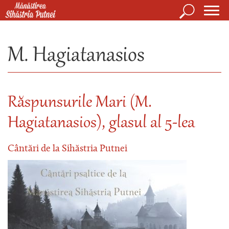
Mergi la conţinutul principal
Căutare
Form
Mănăstirea Sihăstria Putnei
de
M. Hagiatanasios
căuta
Răspunsurile Mari (M.
Hagiatanasios), glasul al 5-lea
Cântări de la Sihăstria Putnei